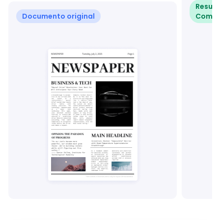
Result
Documento original
ComP