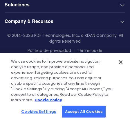
Generación de PDF
Documentación
New
Soluciones
Server SDK
Guías Web
Comunidad
Web SDK
Guías Java
Soluciones por industria
Prueba gratuita
Company & Recursos
Análisis de documentos con IA
Guías .NET
Construcción
Soporte técnico
Integraciones web
Extracción de documentos con IA
Guías Android
Educación
Empresa
© 2014-2026 PDF Technologies, Inc., a KDAN Company. All
GitHub
Salesforce
Low-Code
Rights Reserved.
Base de conocimiento empresarial
Guías iOS
Aviación
Sobre nosotros
SharePoint
Recursos
Make
Política de privacidad
|
Términos de
Guías Flutter
Impresión
OneDrive
Blog
Zapier
Contáctenos
servicio
|
Configuración de cookies
|
Política de
Referencia API
Manufactura
Teams
We use cookies to improve website navigation,
Power Automate
seguridad
|
RGPD
Case Studies
Press Kit & Sales Kit
analyze usage, and provide a personalized
Documentación de autoalojamiento
Salud
OutSystems
experience. Targeting cookies are used for
FAQ técnicas
Conviértase en revendedor
Finanzas
advertising-related purposes. You can adjust or
disable specific categories at any time through
Gobierno
Tutorials
Socios
Powered by KDAN
"Cookie Settings." By clicking "Accept All Cookies," you
consent to all categories. Read our Cookie Policy to
Community License
learn more.
Cookie Policy
Cookies Settings
Accept All Cookies