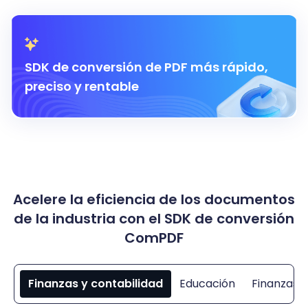
SDK de conversión de PDF más rápido,
preciso y rentable
Acelere la eficiencia de los documentos
de la industria con el SDK de conversión
ComPDF
Finanzas y contabilidad
Educación
Finanzas 