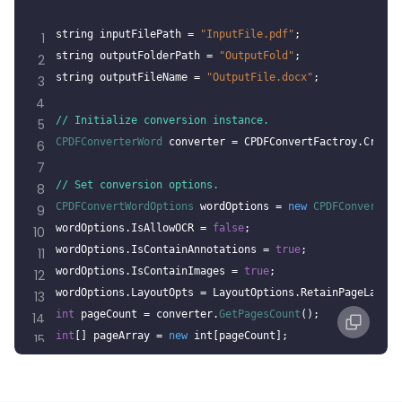
string inputFilePath = 
"InputFile.pdf"
;
1
string outputFolderPath = 
"OutputFold"
;
2
string outputFileName = 
"OutputFile.docx"
;
3
4
// Initialize conversion instance.
5
CPDFConverterWord
 converter = CPDFConvertFactroy.Create
6
7
// Set conversion options.
8
CPDFConvertWordOptions
 wordOptions = 
new
CPDFConvertWor
9
wordOptions.IsAllowOCR = 
false
;
10
wordOptions.IsContainAnnotations = 
true
;
11
wordOptions.IsContainImages = 
true
;
12
wordOptions.LayoutOpts = LayoutOptions.RetainPageLayout
13
int
 pageCount = converter.
GetPagesCount
();
14
int
[] pageArray = 
new
 int[pageCount];
15
for
 (
int
 i = 0; i < pageArray.Length; i++)
16
{
17
  pageArray[i] = i + 
1
;