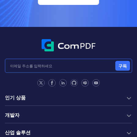
구독
인기 상품
PDF SDK
개발자
변환 SDK
PDF 생성
선적 서류 비치
New
산업 솔루션