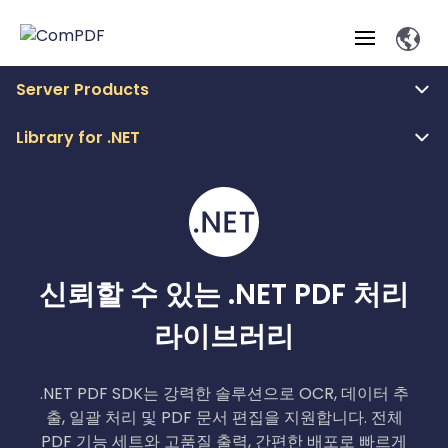
Server Products
제품
Library for .NET
기능
ComPDF
ComPDF
ComPDF 
SDK
Cloud
솔루션
지금 바로
주요 특징
전문가용 기능
지능형 문서
지금
Open
시도해 보
바로
API
세요
온라인 도구
신뢰할 수 있는 .NET PDF 처리
데스크톱
뷰어
PDF 생
변
지능형 
지능형 문서 처리
산업
Web 애
시도해
성
환
서 파싱
라이브러리
솔루
보세요
Windows
자가 호
개요
주
개발자
개요
션
교
Shar
SDK
스팅
석
양식
측정
지능형 
육
지능형 
웹
서 추출
.NET PDF SDK는 강력한 솔루션으로 OCR, 데이터 추
지능형 문서
건
Sale
가격
Mac SDK
MCP
서 파싱
문서
보안
압축
출, 일괄 처리 및 PDF 문서 편집을 지원합니다. 전체
ComPDF
ComPDF
ComPDF
파싱
설
출
Web
Server
편집
AI
PDF 기능 세트와 고품질 출력, 간편한 배포로 빠르게
SDK 가이
클라우드
AI 가이드