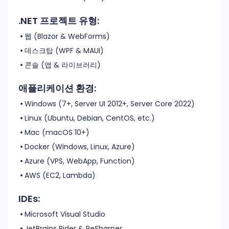
.NET 프로젝트 유형:
웹 (Blazor & WebForms)
데스크탑 (WPF & MAUI)
콘솔 (앱 & 라이브러리)
애플리케이션 환경:
Windows (7+, Server UI 2012+, Server Core 2022)
Linux (Ubuntu, Debian, CentOS, etc.)
Mac (macOS 10+)
Docker (Windows, Linux, Azure)
Azure (VPS, WebApp, Function)
AWS (EC2, Lambda)
IDEs:
Microsoft Visual Studio
JetBrains Rider & ReSharper