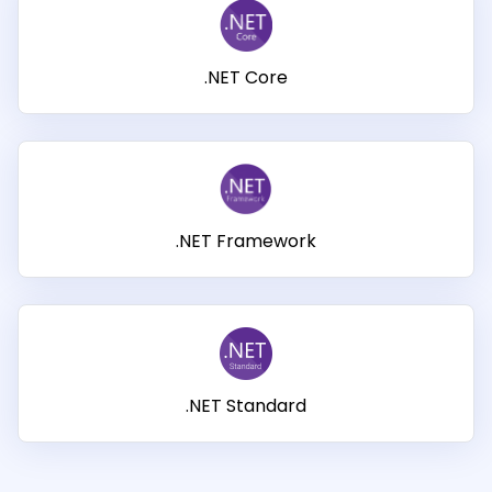
가이드
SDK
React
PHP 가
Native 가
.NET Core
이드
이드
무료 체
30일 무료 체험 라이선스를 즉시 받으
험:
세요.
Python
가이드
.NET Framework
.NET Standard