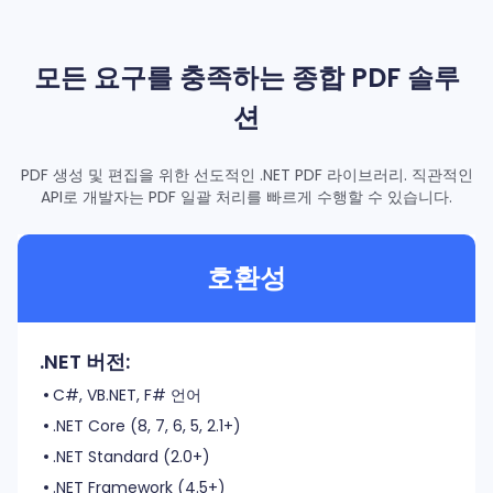
18
}
19
// Convert PDF to Word.
20
모든 요구를 충족하는 종합 PDF 솔루
ConvertError
 error = ConvertError.ERR_UNKNOWN;
21
converter.
Convert
(outputFolderPath, 
ref
 outputFileName,
22
션
PDF 생성 및 편집을 위한 선도적인 .NET PDF 라이브러리. 직관적인
API로 개발자는 PDF 일괄 처리를 빠르게 수행할 수 있습니다.
호환성
.NET 버전:
C#, VB.NET, F# 언어
.NET Core (8, 7, 6, 5, 2.1+)
.NET Standard (2.0+)
.NET Framework (4.5+)