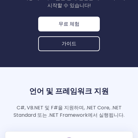
판
OneD
SDK
지능형 
모바일
기
편집
문서
DocSli
시작할 수 있습니다!
드
가이드
데스크톱
지능형 문서
항
및
서 추출
비교
Open
무료 체험
추출
공
인
Tea
Android
콘
레이어
Windows
Open
API
웹
쇄
SDK
AI
무료 체험
텐
색상
가이드
API
AI
제
DocSlig
서버
츠
PDF/A,
분리
영업 문의
웹 가이
자가 호
DocSlight
조
정
Flutter
편
PDF/X,
드
Mac 가이
자가 호스
팅
가이드
부
Java
SDK
집
PDF/E,
드
팅
금
SDK
자
PDF/UA
융
의
iOS SDK
모바일
료
.NET
서명
서버
SDK
React
Android
Native
커뮤니티 라이
스타트업과 팀을 위한 합리적이고 저렴
Java
가이드
언어 및 프레임워크 지원
C++
SDK
선스:
한 가격 제공.
가이드
전체 기능 목록
SDK
Flutter 가
C#, VB.NET 및 F#을 지원하며, .NET Core, .NET
.NET 가
이드
PHP
Standard 또는 .NET Framework에서 실행됩니다.
이드
SDK
iOS 가이
C++
드
Python