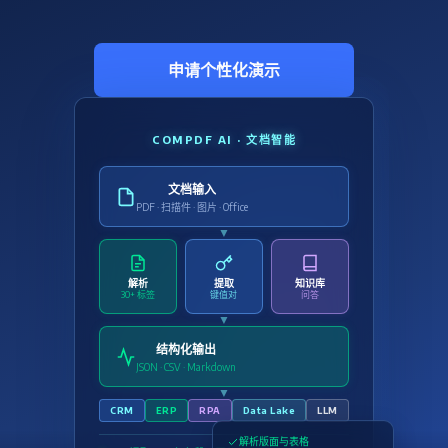
申请个性化演示
COMPDF AI · 文档智能
文档输入
PDF · 扫描件 · 图片 · Office
▼
解析
提取
知识库
30+ 标签
键值对
问答
▼
结构化输出
JSON · CSV · Markdown
▼
CRM
ERP
RPA
Data Lake
LLM
解析版面与表格