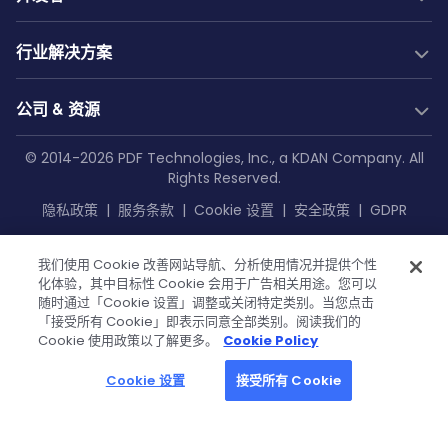
转换 SDK
PDF生成
开发文档
New
行业解决方案
服务器 SDK
Web 指南
社区
Web SDK
Java 指南
行业解决方案
免费试用
公司 & 资源
AI 文档解析
.NET 指南
建筑
技术支持
Web 应用集成
AI 文档提取
Android 指南
教育
公司
© 2014-2026 PDF Technologies, Inc., a KDAN Company. All
GitHub
Salesforce
低代码解决方案
Rights Reserved.
企业知识库
iOS 指南
航空
关于我们
SharePoint
资源中心
Make
隐私政策
|
服务条款
|
Cookie 设置
|
安全政策
|
GDPR
Flutter 指南
印刷
OneDrive
博客文章
Zapier
联系我们
API 参考文档
制造
Teams
Power Automate
客户案例
媒体资料包
我们使用 Cookie 改善网站导航、分析使用情况并提供个性
私有化部署文档
医疗
OutSystems
化体验，其中目标性 Cookie 会用于广告相关用途。您可以
常见问题
KDAN 出品
成为经销商
金融
随时通过「Cookie 设置」调整或关闭特定类别。当您点击
「接受所有 Cookie」即表示同意全部类别。阅读我们的
政府
教程
成为合作伙伴
Cookie 使用政策以了解更多。
Cookie Policy
中小企业支持
Cookie 设置
接受所有 Cookie