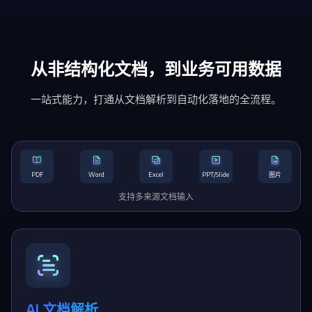
C++
SDK
指南
React
Native 指
PHP 指
南
从非结构化文档，到业务可用数据
免费试用:
立即获取您的 30 天免费试用许可证。
南
一站式能力，打通从文档解析到自动化落地的全流程。
Python
指南
PDF
Word
Excel
PPT/Slide
图片
支持多来源文档输入
AI 文档解析