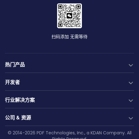
扫码添加 无需等待
热门产品
PDF SDK
开发者
转换 SDK
PDF生成
开发文档
New
行业解决方案
服务器 SDK
Web 指南
社区
Web SDK
Java 指南
行业解决方案
免费试用
公司 & 资源
AI 文档解析
.NET 指南
建筑
技术支持
Web 应用集成
AI 文档提取
Android 指南
教育
公司
© 2014-2026 PDF Technologies, Inc., a KDAN Company. All
GitHub
Salesforce
低代码解决方案
Rights Reserved.