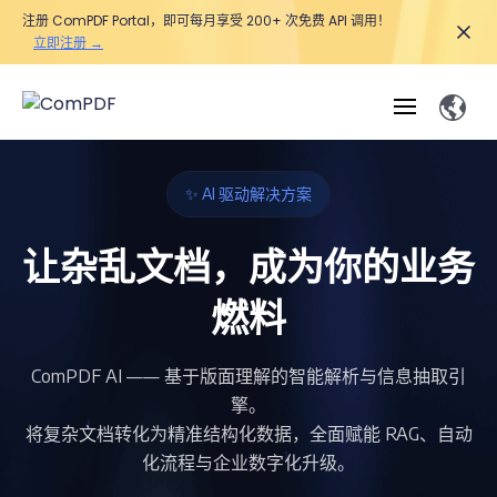
注册 ComPDF Portal，即可每月享受 200+ 次免费 API 调用！
立即注册 →
产品
✨ AI 驱动解决方案
功能
让杂乱文档，成为你的业务
ComPDF
ComPDF
ComPDF 
SDK
Cloud
燃料
解决方案
立即体验
必备功能
高级功能
智能文档处
立即体
Open
ComPDF AI —— 基于版面理解的智能解析与信息抽取引
验
API
概览
在线工具
桌面端
查看
PDF生
转
智能全
智能文档处理
行业
Web 应用
擎。
成
换
解析
解决
Windows
私有化
智能全
将复杂文档转化为精准结构化数据，全面赋能 RAG、自动
Web
注
开发者
概览
方案
教
ShareP
SDK
部署
解析
化流程与企业数字化升级。
释
表单
测量
智能文
育
Web