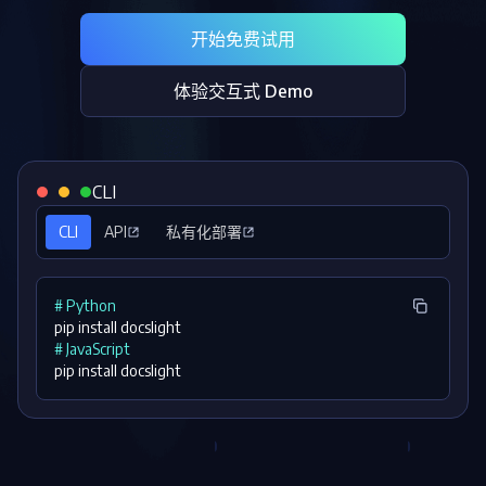
抽取
智能全文
建
Salesf
定价
SDK
Mac SDK
MCP
智能文
文档
安全
压缩
ComPDF
ComPDF
ComPDF
解析
筑
印
开始免费试用
Server
抽取
编辑
AI
SDK 指南
Cloud 指
AI 指南
刷
OneDri
移动端
标记密文
文档
DocSli
南
桌面端
智能文档抽
航
体验交互式 Demo
AI
内
对比
Open
Web
免费试用
取
空
政
Teams
Android
DocSlig
服务器端
容
图层
Windows
Open
API
府
SDK
编
分色
Web
指南
API
AI
制
Java
辑
PDF/A,
联系销售
指南
私有化
DocSlight
CLI
造
医
SDK
Flutter
PDF/X,
Mac 指南
私有化部
署
疗
SDK
CLI
签名
API
私有化部署
PDF/E,
署
金
.NET
PDF/UA
移动端
融
SDK
iOS SDK
服务器端
# Python
Android
C++
React
pip install docslight
中小企业支
为初创公司和团队提供可负担且合理的价
Java
指南
# JavaScript
完整功能清单
SDK
Native
持:
格。
指南
pip install docslight
SDK
Flutter 指
PHP
.NET 指
南
SDK
南
iOS 指南
Python