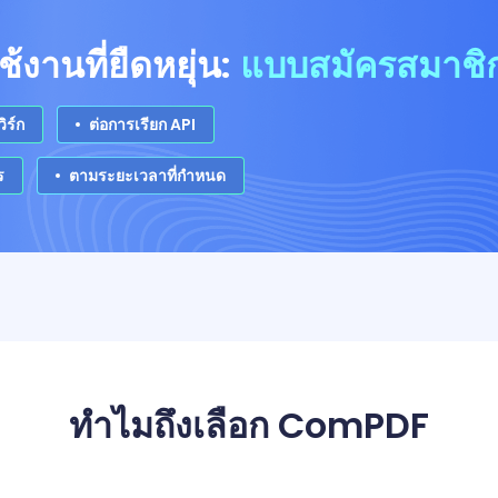
งานที่ยืดหยุ่น:
แบบสมัครสมาชิก
ิร์ก
ต่อการเรียก API
ร
ตามระยะเวลาที่กำหนด
ทำไมถึงเลือก ComPDF