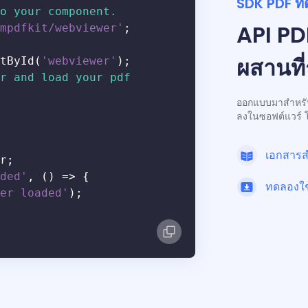
SDK PDF ที่
o your component.
API PDF
mpdfkit/webviewer'
;
ผสานที่
tById(
'webviewer'
);
r and load your pdf
ออกแบบมาสำหรับน
ลงในซอฟต์แวร์ 
เอกสารส
r;
ded'
, () => {
ทดลองใช
er loaded'
);