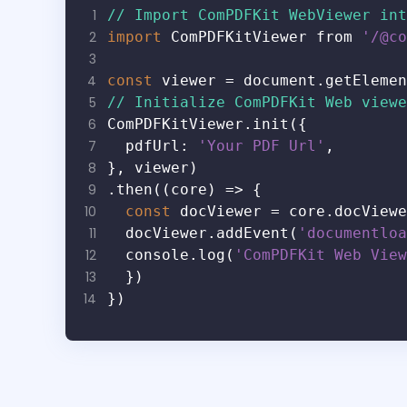
1
// Import ComPDFKit WebViewer int
2
import
 ComPDFKitViewer from 
'/@co
3
4
const
 viewer = document.getElemen
5
// Initialize ComPDFKit Web viewe
6
ComPDFKitViewer.init({
7
  pdfUrl: 
'Your PDF Url'
,
8
}, viewer)
9
.then((core) => {
10
const
 docViewer = core.docViewe
11
  docViewer.addEvent(
'documentloa
12
  console.log(
'ComPDFKit Web View
13
  })
14
})