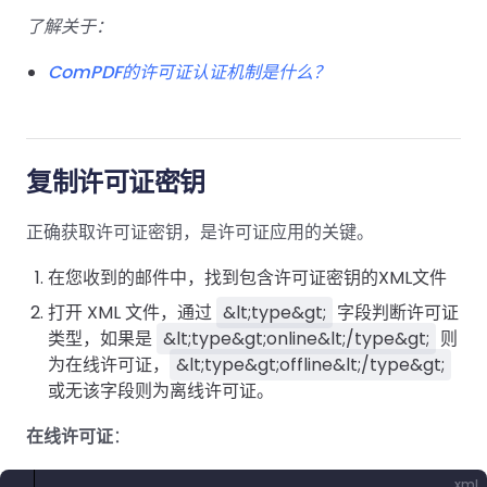
南
桌面端
智能文档抽
航
MCP
AI
编辑
文档
了解关于：
Open
Web
登录
取
空
政
Teams
Android
Server
DocSlig
服务器端
图层
对比
Windows
Open
API
府
SDK
ComPDF的许可证认证机制是什么？
内容
Web 指
指南
API
AI
制
Java
编辑
PDF/A,
分色
联系销售
南
私有
DocSlight
造
医
SDK
Flutter
PDF/X,
Mac 指南
私有化部
署
疗
SDK
签名
PDF/E,
署
金
.NET
复制许可证密钥
PDF/UA
移动端
融
SDK
iOS SDK
服务器端
正确获取许可证密钥，是许可证应用的关键。
Android
C++
React
中小企业支
为初创公司和团队提供可负担且合理的价
Java
指南
完整功能清单
SDK
Native
在您收到的邮件中，找到包含许可证密钥的XML文件
持:
格。
指南
SDK
打开 XML 文件，通过
&lt;type&gt;
字段判断许可证
Flutter 指
PHP
类型，如果是
&lt;type&gt;online&lt;/type&gt;
则
.NET 指
南
SDK
为在线许可证，
&lt;type&gt;offline&lt;/type&gt;
南
或无该字段则为离线许可证。
iOS 指南
Python
C 指南
SDK
在线许可证
：
React
C++ 指
Native 指
xml