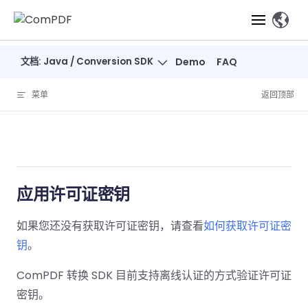
Skip to content
、
文档: Java / Conversion SDK
Demo
FAQ
产品
菜单
返回顶部
功能
ComPDF
ComPDF
ComPDF 
SDK
Cloud
解决方案
立即体验
必备功能
高级功能
智能文档处
立即体
立即
验
体验
概览
在线工具
桌面端
PDF
文档生
转
智能全文
应用许可证密钥
智能文档处理
行业
Web 应用
查看
成
换
析
解决
Windows
Open
智能全
Web
器
开发者
如果您还没有获取许可证密钥，请查看
如何获取许可证密
概览
方案
教
ShareP
SDK
API
解析
表单
测量
智能文档
钥
。
育
Web
注
取
智能全文解
建
Salesf
定价
SDK
Mac SDK
私有化
智能文
释
安全
压缩
ComPDF 转换 SDK 目前支持离线认证的方式验证许可证
ComPDF
ComPDF
ComPD
析
筑
印
部署
抽取
PDF
AI
SDK 指南
Cloud 指
AI 指南
密钥。
刷
OneDri
移动端
文档
标记密文
DocSligh