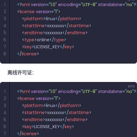
南
南
1
<?
xml
 version
=
"
1.0
"
 encoding
=
"
UTF-8
"
 standalone
=
"
no
"
?
免费试用:
立即获取您的 30 天免费试用许可证。
2
<
license
 version
=
"
1
"
>
PHP 指
3
    <
platform
>
linux
</
platform
>
南
4
    <
starttime
>
xxxxxxxx
</
starttime
>
5
    <
endtime
>
xxxxxxxx
</
endtime
>
Python
6
    <
type
>
online
</
type
>
指南
7
    <
key
>
LICENSE_KEY
</
key
>
8
</
license
>
Node.js
指南
离线许可证
：
Ruby 指
xml
南
1
<?
xml
 version
=
"
1.0
"
 encoding
=
"
UTF-8
"
 standalone
=
"
no
"
?
2
<
license
 version
=
"
1
"
>
Go 指南
3
    <
platform
>
linux
</
platform
>
4
    <
starttime
>
xxxxxxxx
</
starttime
>
5
    <
endtime
>
xxxxxxxx
</
endtime
>
6
    <
key
>
LICENSE_KEY
</
key
>
7
</
license
>