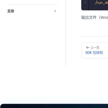
1
./run_
支持
输出文件（Word
Pager
上一页
SDK 包结构