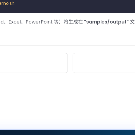
demo.sh
、Excel、PowerPoint 等）将生成在
"samples/output"
文