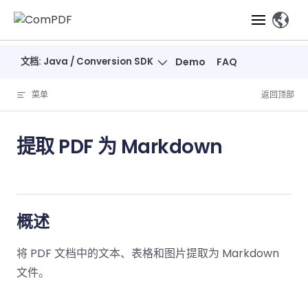
Skip to content
、
文档: Java / Conversion SDK
Demo
FAQ
产品
菜单
返回顶部
功能
ComPDF
ComPDF
ComPDF 
SDK
Cloud
提取 PDF 为 Markdown
解决方案
立即体验
必备功能
高级功能
智能文档处
立即体
立即
验
体验
概览
在线工具
桌面端
PDF
文档生
转
智能全文
智能文档处理
行业
Web 应用
查看
成
换
析
解决
Windows
Open
智能全
Web
概述
器
开发者
概览
方案
教
ShareP
SDK
API
解析
表单
测量
智能文档
育
Web
将 PDF 文档中的文本、表格和图片提取为 Markdown
注
取
智能全文解
建
Salesf
定价
SDK
Mac SDK
私有化
智能文
释
安全
压缩
文件。
ComPDF
ComPDF
ComPD
析
筑
印
部署
抽取
PDF
AI
SDK 指南
Cloud 指
AI 指南
刷
OneDri
移动端
文档
标记密文
DocSligh