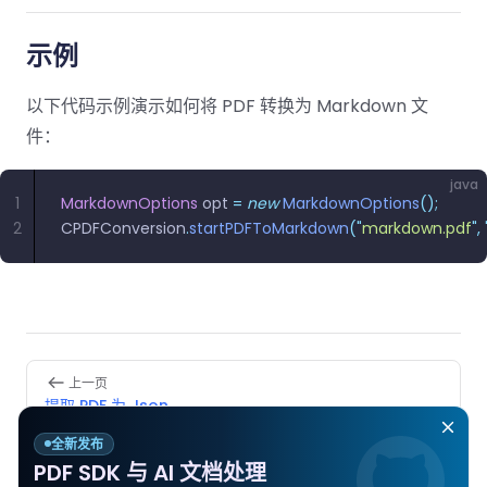
南
桌面端
智能文档抽
航
MCP
AI
编辑
文档
Open
Web
登录
取
空
政
Teams
Android
Server
DocSlig
服务器端
图层
对比
示例
Windows
Open
API
府
SDK
内容
Web 指
指南
API
AI
制
Java
编辑
PDF/A,
分色
联系销售
以下代码示例演示如何将 PDF 转换为 Markdown 文
南
私有
DocSlight
造
医
SDK
Flutter
PDF/X,
Mac 指南
私有化部
署
件：
疗
SDK
签名
PDF/E,
署
金
.NET
PDF/UA
移动端
java
融
SDK
iOS SDK
1
MarkdownOptions
 opt 
=
 new
 MarkdownOptions
();
服务器端
2
CPDFConversion
.
startPDFToMarkdown
(
"
markdown.pdf
"
,
 
Android
C++
React
中小企业支
为初创公司和团队提供可负担且合理的价
Java
指南
完整功能清单
SDK
Native
持:
格。
指南
SDK
Flutter 指
PHP
.NET 指
南
SDK
南
Pager
上一页
iOS 指南
Python
提取 PDF 为 Json
C 指南
SDK
React
全新发布
下一页
PDF SDK 与 AI 文档处理
C++ 指
Native 指
FAQ