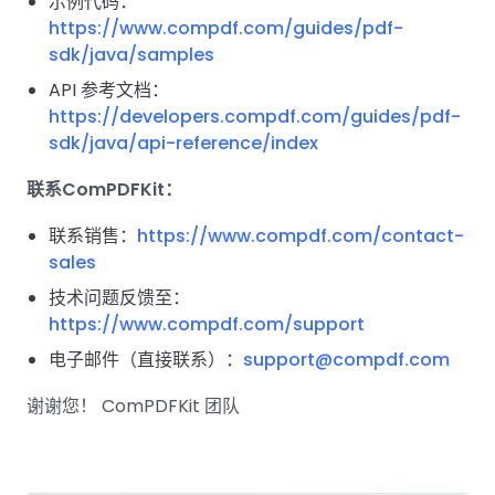
示例代码：
南
桌面端
智能文档抽
航
MCP
AI
编辑
文档
https://www.compdf.com/guides/pdf-
Open
Web
登录
取
空
政
Teams
Android
Server
DocSlig
服务器端
图层
对比
sdk/java/samples
Windows
Open
API
府
SDK
内容
Web 指
指南
API
AI
制
API 参考文档：
Java
编辑
PDF/A,
分色
联系销售
南
私有
DocSlight
造
医
https://developers.compdf.com/guides/pdf-
SDK
Flutter
PDF/X,
Mac 指南
私有化部
署
疗
sdk/java/api-reference/index
SDK
签名
PDF/E,
署
金
.NET
PDF/UA
联系ComPDFKit：
移动端
融
SDK
iOS SDK
服务器端
联系销售：
https://www.compdf.com/contact-
Android
C++
React
sales
中小企业支
为初创公司和团队提供可负担且合理的价
Java
指南
完整功能清单
SDK
Native
持:
格。
指南
技术问题反馈至：
SDK
Flutter 指
https://www.compdf.com/support
PHP
.NET 指
南
SDK
电子邮件（直接联系）：
support@compdf.com
南
iOS 指南
谢谢您！ ComPDFKit 团队
Python
C 指南
SDK
React
C++ 指
Native 指