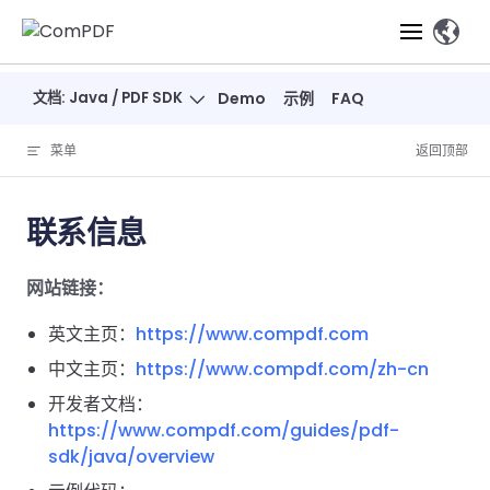
Skip to content
、
文档: Java / PDF SDK
Demo
示例
FAQ
产品
菜单
返回顶部
功能
ComPDF
ComPDF
ComPDF 
SDK
Cloud
联系信息
解决方案
立即体验
必备功能
高级功能
智能文档处
立即体
立即
网站链接：
验
体验
概览
在线工具
桌面端
PDF
文档生
转
智能全文
智能文档处理
行业
Web 应用
查看
成
换
析
英文主页：
https://www.compdf.com
解决
Windows
Open
智能全
Web
器
开发者
概览
方案
教
ShareP
中文主页：
https://www.compdf.com/zh-cn
SDK
API
解析
表单
测量
智能文档
育
Web
开发者文档：
注
取
智能全文解
建
Salesf
定价
SDK
Mac SDK
私有化
智能文
https://www.compdf.com/guides/pdf-
释
安全
压缩
ComPDF
ComPDF
ComPD
析
筑
印
部署
抽取
sdk/java/overview
PDF
AI
SDK 指南
Cloud 指
AI 指南
刷
OneDri
移动端
文档
标记密文
DocSligh