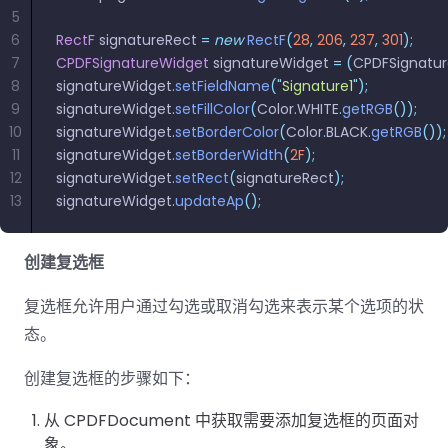
5
6
RectF
 signatureRect 
=
 new
 RectF
(
28
,
 206
,
 237
,
 301
);
7
CPDFSignatureWidget
 signatureWidget 
=
 (
CPDFSignatu
8
signatureWidget
.
setFieldName
(
"
Signature1
"
);
9
signatureWidget
.
setFillColor
(
Color
.
WHITE
.
getRGB
());
10
signatureWidget
.
setBorderColor
(
Color
.
BLACK
.
getRGB
());
11
signatureWidget
.
setBorderWidth
(
2F
);
12
signatureWidget
.
setRect
(
signatureRect
);
13
signatureWidget
.
updateAp
();
创建复选框
复选框允许用户通过勾选或取消勾选来表示某个选项的状
态。
创建复选框的步骤如下：
从 CPDFDocument 中获取需要添加复选框的页面对
象。