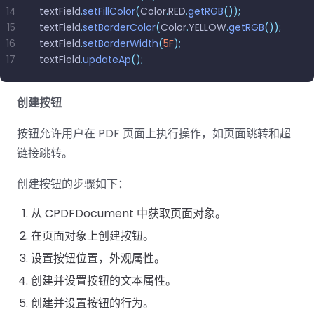
南
南
14
textField
.
setFillColor
(
Color
.
RED
.
getRGB
());
免费试用:
立即获取您的 30 天免费试用许可证。
15
textField
.
setBorderColor
(
Color
.
YELLOW
.
getRGB
());
PHP 指
16
textField
.
setBorderWidth
(
5F
);
南
17
textField
.
updateAp
();
Python
创建按钮
指南
按钮允许用户在 PDF 页面上执行操作，如页面跳转和超
Node.js
链接跳转。
指南
创建按钮的步骤如下：
Ruby 指
南
从 CPDFDocument 中获取页面对象。
在页面对象上创建按钮。
Go 指南
设置按钮位置，外观属性。
创建并设置按钮的文本属性。
创建并设置按钮的行为。