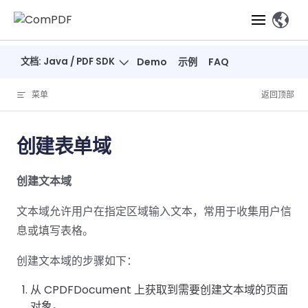
Skip to content
、
文档: Java / PDF SDK
Demo
示例
FAQ
产品
菜单
返回顶部
功能
ComPDF
ComPDF
ComPDF 
SDK
Cloud
创建表单域
解决方案
立即体验
必备功能
高级功能
智能文档处
立即体
立即
创建文本域
验
体验
概览
在线工具
桌面端
PDF
文档生
转
智能全文
智能文档处理
行业
Web 应用
查看
成
换
析
文本域允许用户在指定区域输入文本，常用于收集用户信
解决
Windows
Open
智能全
Web
器
开发者
概览
方案
教
ShareP
息或填写表格。
SDK
API
解析
表单
测量
智能文档
育
Web
注
取
创建文本域的步骤如下：
智能全文解
建
Salesf
定价
SDK
Mac SDK
私有化
智能文
释
安全
压缩
ComPDF
ComPDF
ComPD
析
筑
印
部署
抽取
PDF
AI
从 CPDFDocument 上获取到需要创建文本域的页面
SDK 指南
Cloud 指
AI 指南
刷
OneDri
移动端
文档
标记密文
DocSligh
对象。