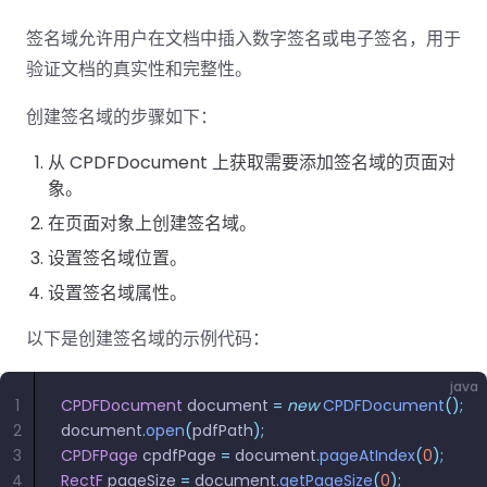
签名域允许用户在文档中插入数字签名或电子签名，用于
验证文档的真实性和完整性。
创建签名域的步骤如下：
从 CPDFDocument 上获取需要添加签名域的页面对
象。
在页面对象上创建签名域。
设置签名域位置。
设置签名域属性。
以下是创建签名域的示例代码：
java
1
CPDFDocument
 document 
=
 new
 CPDFDocument
();
2
document
.
open
(
pdfPath
);
3
CPDFPage
 cpdfPage 
=
 document
.
pageAtIndex
(
0
);
4
RectF
 pageSize 
=
 document
.
getPageSize
(
0
);