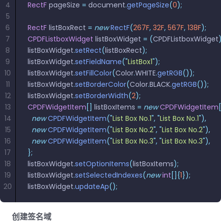
4
RectF
 pageSize 
=
 document
.
getPageSize
(
0
);
5
6
RectF
 listBoxRect 
=
 new
 RectF
(
267F
,
 32F
,
 567F
,
 138F
);
7
CPDFListboxWidget
 listBoxWidget 
=
 (
CPDFListboxWidget
8
listBoxWidget
.
setRect
(
listBoxRect
);
9
listBoxWidget
.
setFieldName
(
"
ListBox1
"
);
10
listBoxWidget
.
setFillColor
(
Color
.
WHITE
.
getRGB
());
11
listBoxWidget
.
setBorderColor
(
Color
.
BLACK
.
getRGB
());
12
listBoxWidget
.
setBorderWidth
(
2
);
13
CPDFWidgetItem
[]
 listBoxItems 
=
 new
 CPDFWidgetItem
14
  new
 CPDFWidgetItem
(
"
List Box No.1
"
,
 "
List Box No.1
"
),
15
  new
 CPDFWidgetItem
(
"
List Box No.2
"
,
 "
List Box No.2
"
),
16
  new
 CPDFWidgetItem
(
"
List Box No.3
"
,
 "
List Box No.3
"
),
17
};
18
listBoxWidget
.
setOptionItems
(
listBoxItems
);
19
listBoxWidget
.
setSelectedIndexes
(
new
 int
[]{
1
});
20
listBoxWidget
.
updateAp
();
创建签名域