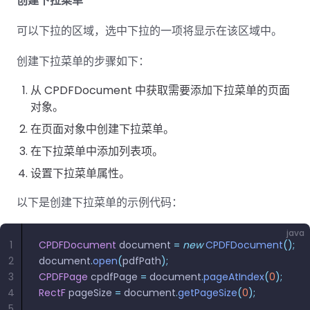
创建下拉菜单
可以下拉的区域，选中下拉的一项将显示在该区域中。
创建下拉菜单的步骤如下：
从 CPDFDocument 中获取需要添加下拉菜单的页面
对象。
在页面对象中创建下拉菜单。
在下拉菜单中添加列表项。
设置下拉菜单属性。
以下是创建下拉菜单的示例代码：
java
1
CPDFDocument
 document 
=
 new
 CPDFDocument
();
2
document
.
open
(
pdfPath
);
3
CPDFPage
 cpdfPage 
=
 document
.
pageAtIndex
(
0
);
4
RectF
 pageSize 
=
 document
.
getPageSize
(
0
);
5