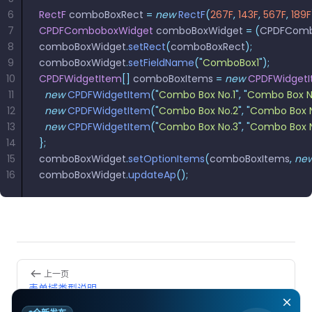
6
RectF
 comboBoxRect 
=
 new
 RectF
(
267F
,
 143F
,
 567F
,
 189F
7
CPDFComboboxWidget
 comboBoxWidget 
=
 (
CPDFComb
8
comboBoxWidget
.
setRect
(
comboBoxRect
);
9
comboBoxWidget
.
setFieldName
(
"
ComboBox1
"
);
10
CPDFWidgetItem
[]
 comboBoxItems 
=
 new
 CPDFWidget
11
  new
 CPDFWidgetItem
(
"
Combo Box No.1
"
,
 "
Combo Box N
12
  new
 CPDFWidgetItem
(
"
Combo Box No.2
"
,
 "
Combo Box 
13
  new
 CPDFWidgetItem
(
"
Combo Box No.3
"
,
 "
Combo Box 
14
};
15
comboBoxWidget
.
setOptionItems
(
comboBoxItems
,
 ne
16
comboBoxWidget
.
updateAp
();
Pager
上一页
表单域类型说明