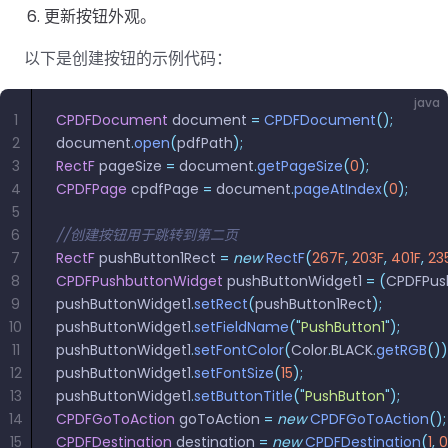
更新按钮外观。
以下是创建按钮的示例代码：
java
1
CPDFDocument
 document 
=
 CPDFDocument
();
2
document
.
open
(
pdfPath
);
3
RectF
 pageSize 
=
 document
.
getPageSize
(
0
);
4
CPDFPage
 cpdfPage 
=
 document
.
pageAtIndex
(
0
);
5
6
//创建按钮用于跳转到第二页
7
RectF
 pushButton1Rect 
=
 new
 RectF
(
267F
,
 203F
,
 401F
,
 23
8
CPDFPushbuttonWidget
 pushButtonWidget1 
=
 (
CPDFPus
9
pushButtonWidget1
.
setRect
(
pushButton1Rect
);
10
pushButtonWidget1
.
setFieldName
(
"
PushButton1
"
);
11
pushButtonWidget1
.
setFontColor
(
Color
.
BLACK
.
getRGB
())
12
pushButtonWidget1
.
setFontSize
(
15
);
13
pushButtonWidget1
.
setButtonTitle
(
"
PushButton
"
);
14
CPDFGoToAction
 goToAction 
=
 new
 CPDFGoToAction
();
15
CPDFDestination
 destination 
=
 new
 CPDFDestination
(
1
,
 0