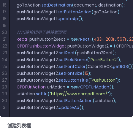
16
goToAction
.
setDestination
(
document
,
 destination
);
17
pushButtonWidget1
.
setButtonAction
(
goToAction
);
18
pushButtonWidget1
.
updateAp
();
19
20
//创建按钮用于跳转到网页
21
RectF
 pushButton2Rect 
=
 new
 RectF
(
433F
,
 203F
,
 567F
,
 2
22
CPDFPushbuttonWidget
 pushButtonWidget2 
=
 (
CPDFPu
23
pushButtonWidget2
.
setRect
(
pushButton2Rect
);
24
pushButtonWidget2
.
setFieldName
(
"
PushButton2
"
);
25
pushButtonWidget2
.
setFontColor
(
Color
.
BLACK
.
getRGB
()
26
pushButtonWidget2
.
setFontSize
(
15
);
27
pushButtonWidget2
.
setButtonTitle
(
"
PushButton
"
);
28
CPDFUriAction
 uriAction 
=
 new
 CPDFUriAction
();
29
uriAction
.
setUri
(
"
https://www.compdf.com/
"
);
30
pushButtonWidget2
.
setButtonAction
(
uriAction
);
31
pushButtonWidget2
.
updateAp
();
创建列表框