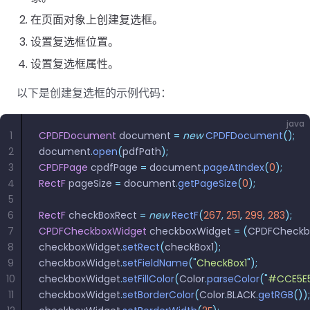
在页面对象上创建复选框。
设置复选框位置。
设置复选框属性。
以下是创建复选框的示例代码：
java
1
CPDFDocument
 document 
=
 new
 CPDFDocument
();
2
document
.
open
(
pdfPath
);
3
CPDFPage
 cpdfPage 
=
 document
.
pageAtIndex
(
0
);
4
RectF
 pageSize 
=
 document
.
getPageSize
(
0
);
5
6
RectF
 checkBoxRect 
=
 new
 RectF
(
267
,
 251
,
 299
,
 283
);
7
CPDFCheckboxWidget
 checkboxWidget 
=
 (
CPDFCheckb
8
checkboxWidget
.
setRect
(
checkBox1
);
9
checkboxWidget
.
setFieldName
(
"
CheckBox1
"
);
10
checkboxWidget
.
setFillColor
(
Color
.
parseColor
(
"
#CCE5E
11
checkboxWidget
.
setBorderColor
(
Color
.
BLACK
.
getRGB
());