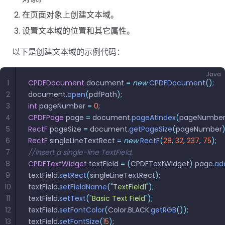
南
桌面端
智能文档抽
航
MCP
AI
编辑
文档
Open
Web
登录
在页面对象上创建文本域。
取
空
政
Teams
Android
Server
DocSlig
服务器端
图层
对比
Windows
Open
API
府
SDK
设置文本域的位置和其它属性。
内容
Web 指
指南
API
AI
制
Java
编辑
PDF/A,
分色
联系销售
南
私有
DocSlight
造
医
以下是创建文本域的示例代码：
SDK
Flutter
PDF/X,
Mac 指南
私有化部
署
疗
SDK
签名
PDF/E,
署
金
Java
.NET
PDF/UA
1
CPDFDocument
 document 
=
 new
 CPDFDocument
();
移动端
融
SDK
iOS SDK
2
document
.
open
(
pdfPath
);
服务器端
3
int
 pageNumber 
=
 0
;
Android
C++
React
4
CPDFPage
 page 
=
 document
.
pageAtIndex
(
pageNumbe
中小企业支
为初创公司和团队提供可负担且合理的价
Java
指南
完整功能清单
SDK
Native
5
RectF
 pageSize 
=
 document
.
getPageSize
(
pageNumber
)
持:
格。
指南
SDK
6
RectF
 singleLineTextRect 
=
 new
 RectF
(
28
,
 32
,
 237
,
 75
);
Flutter 指
PHP
7
//Insert a single-line TextField.
.NET 指
南
SDK
8
CPDFTextWidget
 textField 
=
 (
CPDFTextWidget
)
 page
.
ad
南
9
textField
.
setRect
(
singleLineTextRect
);
iOS 指南
Python
10
textField
.
setFieldName
(
"
TextField1
"
);
C 指南
SDK
11
textField
.
setText
(
"
Basic Text Field
"
);
React
12
textField
.
setFontColor
(
Color
.
BLACK
.
getRGB
());
C++ 指
Native 指
13
textField
.
setFontSize
(
15
);