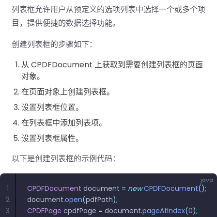
列表框允许用户从预定义的选项列表中选择一个或多个项
目，提供便捷的数据选择功能。
创建列表框的步骤如下：
从 CPDFDocument 上获取到需要创建列表框的页面
对象。
在页面对象上创建列表框。
设置列表框位置。
在列表框中添加列表项。
设置列表框属性。
以下是创建列表框的示例代码：
java
1
CPDFDocument
 document 
=
 new
 CPDFDocument
();
2
document
.
open
(
pdfPath
);
3
CPDFPage
 cpdfPage 
=
 document
.
pageAtIndex
(
0
);