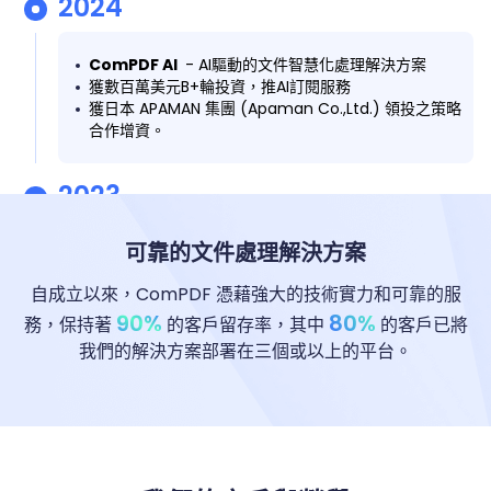
2024
ComPDF AI
- AI驅動的文件智慧化處理解決方案
獲數百萬美元B+輪投資，推AI訂閱服務
獲日本 APAMAN 集團 (Apaman Co.,Ltd.) 領投之策略
合作增資。
2023
可靠的文件處理解決方案
獲《金融時報》評為亞太地區 高成長企業 500 強，名
列台灣IT與軟體類別之首。
自成立以來，ComPDF 憑藉強大的技術實力和可靠的服
90%
80%
務，保持著
的客戶留存率，其中
的客戶已將
2022
我們的解決方案部署在三個或以上的平台。
ComPDF誕生，為B端用戶提供技術整合服務