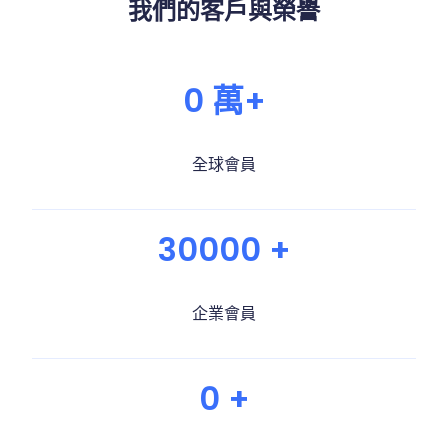
我們的客戶與榮譽
2021
完成 B 輪募資上千萬美元，由韓國 Hancom 集團以及
Naver 共同出資的投資基金 (Dattoz) 領投，台杉
0 萬+
(Taiwania Capital)、日本三菱 UFJ 金融集團與台灣
工研院共同出資的投資基金 (Golden Asia Fund
Ventures) 與美商中經合集團 (WI Harper Group)。
全球會員
2019
30000 +
獲得經濟部第五屆潛力中堅企業獎。
2018
企業會員
完成 A 輪募資，由美商中經合集團(WI Harper
0 +
Group)、達盈管理顧問及日本 Accord Ventures 共
同投資。
入選《The Silicon Review》雜誌全球十大最佳軟體公