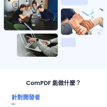
刷
OneDri
移動端
標記密文
文檔
DocSli
南
桌面端
智慧文件萃
航
AI
內
對比
Open
Web
免費試用
取
空
政
Teams
Android
DocSlig
伺服器端
容
圖層
Windows
Open
API
府
SDK
編
顏色
Web
指南
API
AI
製
Java
輯
PDF/A,
分離
聯繫銷售
指南
私有化
DocSlight
造
醫
SDK
Flutter
PDF/X,
Mac 指南
私有化部
署
療
SDK
簽名
PDF/E,
署
金
.NET
PDF/UA
移動端
融
SDK
iOS SDK
伺服器端
Android
C++
React
社區許
為初創公司和團隊提供可負擔且合理的價
Java
指南
完整功能列表
SDK
Native
可:
格。
指南
SDK
Flutter 指
PHP
.NET 指
南
SDK
ComPDF 能做什麼？
南
iOS 指南
Python
針對開發者
C++
SDK
指南
React