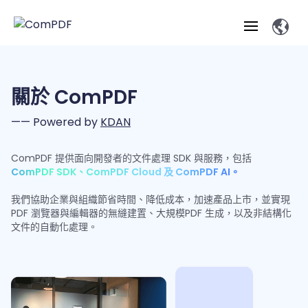
產品
關於 ComPDF
功能
—— Powered by
KDAN
ComPDF
ComPDF
ComPDF 
SDK
Cloud
解決方案
ComPDF 提供面向開發者的文件處理 SDK 與服務，包括
立即體驗
必備功能
進階功能
智能文件處
ComPDF SDK、ComPDF Cloud 及 ComPDF AI。
立即體
Open
驗
API
概覽
線上工具
桌面端
我們協助企業與組織節省時間、降低成本，加速產品上市，並實現
查看
PDF 生
轉
智慧全
智能文檔處理
行業
Web 應用
PDF 瀏覽器與編輯器的無縫建置、大規模PDF 生成，以及非結構化
成
換
解析
解決
文件的自動化處理。
Windows
私有化
智慧全
Web
註
開發者
概覽
方案
教
ShareP
SDK
部署
解析
釋
表單
測量
智慧文
育
Web
萃取
智慧全文
建
Salesf
定價
SDK
Mac SDK
MCP
智慧文
文檔
安全
壓縮
ComPDF
ComPDF
ComPDF
解析
築
印
Server
萃取
編輯
AI
SDK 指南
Cloud 指
AI 指南