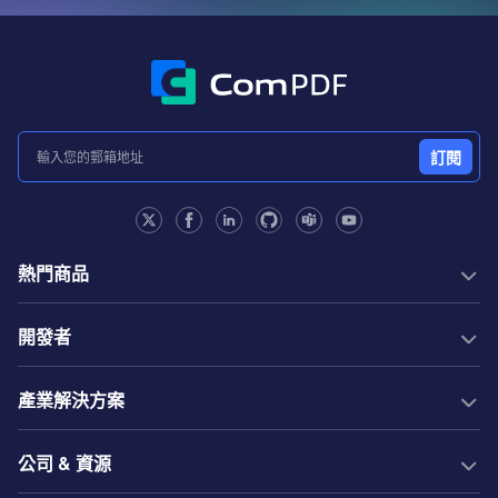
訂閱
熱門商品
PDF SDK
開發者
轉換 SDK
PDF 生成
開發文檔
New
產業解決方案
伺服器 SDK
Web 指南
社群
Web SDK
Java 指南
行業解決方案
免費試用
公司 & 資源
AI 文件解析
.NET 指南
建造
技術支援
Web 應用集成