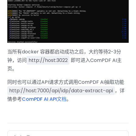
南
南
免费试用:
立即获取您的 30 天免费试用许可证。
PHP 指
南
Python
指南
当所有docker 容器都启动成功之后，大约等待2-3分
钟，访问
http://host:3022
即可进入ComPDF AI主
Node.js
指南
页。
同时也可以通过API请求方式调用ComPDF AI抽取功能
Ruby 指
南
http://host:7000/api/idp/data-extract-api
，详
情参考
ComPDF AI API文档
。
Go 指南
Pager