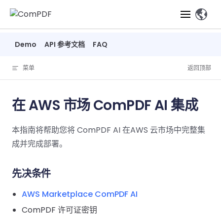
Skip to content
、
Demo
API 参考文档
FAQ
产品
菜单
返回顶部
功能
ComPDF
ComPDF
ComPDF 
SDK
Cloud
在 AWS 市场 ComPDF AI 集成
解决方案
立即体验
必备功能
高级功能
智能文档处
立即体
立即
本指南将帮助您将 ComPDF AI 在AWS 云市场中完整集
验
体验
概览
在线工具
桌面端
PDF
文档生
转
智能全文
智能文档处理
行业
Web 应用
成并完成部署。
查看
成
换
析
解决
Windows
Open
智能全
Web
器
开发者
概览
方案
教
ShareP
SDK
API
解析
表单
测量
智能文档
先决条件
育
Web
注
取
智能全文解
建
Salesf
定价
SDK
Mac SDK
私有化
智能文
AWS Marketplace ComPDF AI
释
安全
压缩
ComPDF
ComPDF
ComPD
析
筑
印
部署
抽取
PDF
AI
ComPDF 许可证密钥
SDK 指南
Cloud 指
AI 指南
刷
OneDri
移动端
文档
标记密文
DocSligh