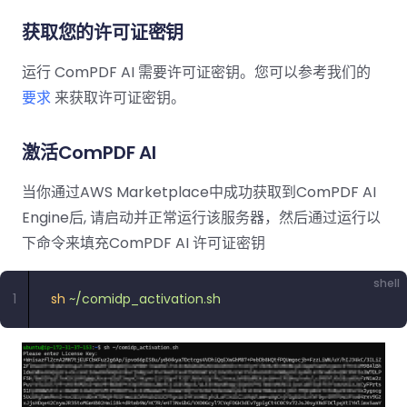
南
桌面端
智能文档抽
航
MCP
AI
编辑
文档
Open
Web
登录
取
空
政
Teams
获取您的许可证密钥
Android
Server
DocSlig
服务器端
图层
对比
Windows
Open
API
府
SDK
内容
Web 指
指南
API
AI
制
运行 ComPDF AI 需要许可证密钥。您可以参考我们的
Java
编辑
PDF/A,
分色
联系销售
南
私有
DocSlight
造
医
SDK
Flutter
要求
来获取许可证密钥。
PDF/X,
Mac 指南
私有化部
署
疗
SDK
签名
PDF/E,
署
金
.NET
PDF/UA
激活ComPDF AI
移动端
融
SDK
iOS SDK
服务器端
当你通过AWS Marketplace中成功获取到ComPDF AI
Android
C++
React
Engine后, 请启动并正常运行该服务器，然后通过运行以
中小企业支
为初创公司和团队提供可负担且合理的价
Java
指南
完整功能清单
SDK
Native
持:
格。
指南
下命令来填充ComPDF AI 许可证密钥
SDK
Flutter 指
PHP
.NET 指
南
shell
SDK
1
sh
 ~/comidp_activation.sh
南
iOS 指南
Python
C 指南
SDK
React
C++ 指
Native 指