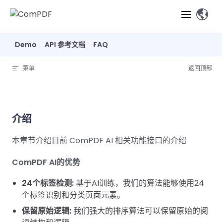
Skip to content
、
Demo
API 参考文档
FAQ
产品
菜单
返回顶部
功能
ComPDF
ComPDF
ComPDF 
SDK
Cloud
解决方案
立即体验
必备功能
高级功能
智能文档处
介绍
立即体
立即
验
体验
概览
在线工具
桌面端
PDF
文档生
转
智能全文
本章节介绍目前 ComPDF AI 相关功能接口的介绍
智能文档处理
行业
Web 应用
查看
成
换
析
解决
Windows
Open
智能全
Web
器
开发者
ComPDF AI的优势
概览
方案
教
ShareP
SDK
API
解析
表单
测量
智能文档
育
Web
24个标签检测:
基于AI训练，我们的算法能够使用24
注
取
智能全文解
建
Salesf
定价
SDK
Mac SDK
私有化
智能文
个标签识别和分类页面元素。
释
安全
压缩
ComPDF
ComPDF
ComPD
析
筑
印
部署
抽取
PDF
AI
保留原始逻辑:
SDK 指南
我们强大的排序算法可以保留原始的阅
Cloud 指
AI 指南
刷
OneDri
移动端
文档
标记密文
DocSligh