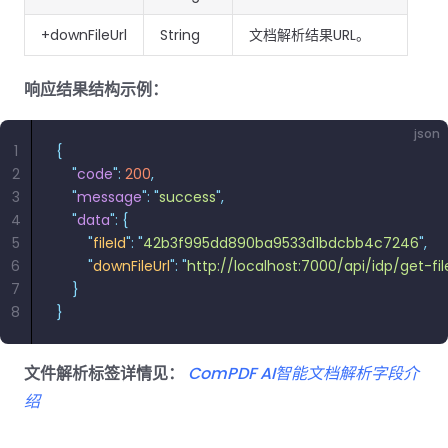
+downFileUrl
String
文档解析结果URL。
响应结果结构示例：
json
1
{
2
    "
code
"
:
 200
,
3
    "
message
"
:
 "
success
"
,
4
    "
data
"
:
 {
5
        "
fileId
"
:
 "
42b3f995dd890ba9533d1bdcbb4c7246
"
,
6
        "
downFileUrl
"
:
 "
http://localhost:7000/api/idp/ge
7
    }
8
}
文件解析标签详情见：
ComPDF AI智能文档解析字段介
绍