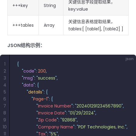
关键信息字段提取结果，
+++key
String
key:value
关键信息表格提取结果，
+++tables
Array
tables:[ [table1], [table2] ]
JSON结构示例：
json
1
{
2
    "
code
"
:
 200
,
3
    "
msg
"
:
 "
success
"
,
4
    "
data
"
:
 {
5
        "
details
"
:
 {
6
            "
Page-1
"
:
 {
7
                "
Invoice Number
"
:
 "
202401291234567890
"
,
8
                "
Invoice Date
"
:
 "
01/29/2024
"
,
9
                "
Zip Code
"
:
 "
92868
"
,
10
                "
Company Name
"
:
 "
PDF Technologies, Inc.
"
,
11
                "
Tax
"
:
 "
5%
"
,