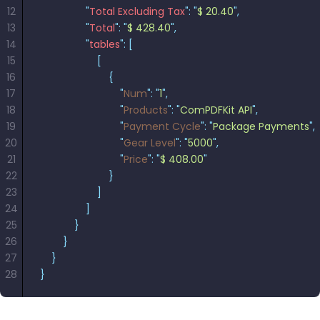
12
                "
Total Excluding Tax
"
:
 "
$ 20.40
"
,
13
                "
Total
"
:
 "
$ 428.40
"
,
14
                "
tables
"
:
 [
15
                    [
16
                        {
17
                            "
Num
"
:
 "
1
"
,
18
                            "
Products
"
:
 "
ComPDFKit API
"
,
19
                            "
Payment Cycle
"
:
 "
Package Payments
"
,
20
                            "
Gear Level
"
:
 "
5000
"
,
21
                            "
Price
"
:
 "
$ 408.00
"
22
                        }
23
                    ]
24
                ]
25
            }
26
        }
27
    }
28
}