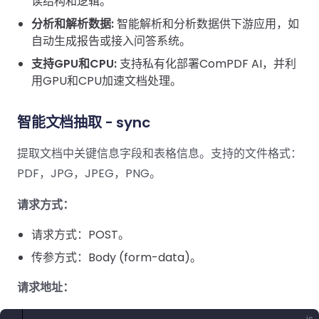
读结构和逻辑。
南
桌面端
智能文档抽
航
MCP
AI
编辑
文档
Open
Web
登录
取
空
政
Teams
分析和解析数据:
Android
智能解析和分析数据供下游应用，如
Server
DocSlig
服务器端
图层
对比
Windows
Open
API
府
自动生成报告或接入问答系统。
SDK
内容
Web 指
指南
API
AI
制
Java
支持GPU和CPU:
支持私有化部署ComPDF AI，并利
编辑
PDF/A,
分色
联系销售
南
私有
DocSlight
造
医
SDK
Flutter
用GPU和CPU加速文档处理。
PDF/X,
Mac 指南
私有化部
署
疗
SDK
签名
PDF/E,
署
金
.NET
PDF/UA
智能文档抽取 - sync
移动端
融
SDK
iOS SDK
服务器端
提取文档中关键信息字段和表格信息。支持的文件格式：
Android
C++
React
中小企业支
为初创公司和团队提供可负担且合理的价
Java
指南
PDF，JPG，JPEG，PNG。
完整功能清单
SDK
Native
持:
格。
指南
SDK
请求方式：
Flutter 指
PHP
.NET 指
南
SDK
请求方式：POST。
南
传参方式：Body (form-data)。
iOS 指南
Python
C 指南
SDK
请求地址：
React
C++ 指
Native 指
js