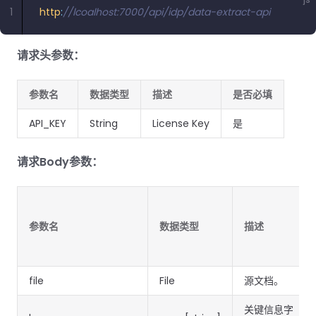
南
南
1
http
:
//lcoalhost:7000/api/idp/data-extract-api
免费试用:
立即获取您的 30 天免费试用许可证。
PHP 指
请求头参数：
南
Python
参数名
数据类型
描述
是否必填
指南
API_KEY
String
License Key
是
Node.js
指南
请求Body参数：
Ruby 指
南
参数名
数据类型
描述
Go 指南
file
File
源文档。
关键信息字