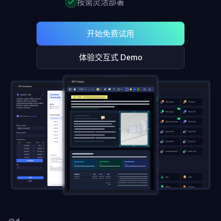
刷
OneDri
按需灵活部署
移动端
标记密文
文档
DocSli
南
桌面端
智能文档抽
航
AI
内
对比
Open
Web
免费试用
取
空
政
Teams
Android
DocSlig
服务器端
容
图层
Windows
Open
API
开始免费试用
府
SDK
编
分色
Web
指南
API
AI
制
Java
辑
PDF/A,
联系销售
指南
私有化
体验交互式 Demo
DocSlight
造
医
SDK
Flutter
PDF/X,
Mac 指南
私有化部
署
疗
SDK
签名
PDF/E,
署
金
.NET
PDF/UA
移动端
融
SDK
iOS SDK
服务器端
Android
C++
React
中小企业支
为初创公司和团队提供可负担且合理的价
Java
指南
完整功能清单
SDK
Native
持:
格。
指南
SDK
Flutter 指
PHP
.NET 指
南
SDK
南
iOS 指南
Python
C++
SDK
指南
React