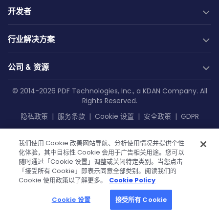
PDF SDK
开发者
转换 SDK
PDF生成
开发文档
New
行业解决方案
服务器 SDK
Web 指南
社区
Web SDK
Java 指南
行业解决方案
免费试用
公司 & 资源
AI 文档解析
.NET 指南
建筑
技术支持
Web 应用集成
AI 文档提取
Android 指南
教育
公司
© 2014-2026 PDF Technologies, Inc., a KDAN Company. All
GitHub
Salesforce
低代码解决方案
Rights Reserved.
企业知识库
iOS 指南
航空
关于我们
SharePoint
资源中心
Make
隐私政策
|
服务条款
|
Cookie 设置
|
安全政策
|
GDPR
Flutter 指南
印刷
OneDrive
博客文章
Zapier
联系我们
API 参考文档
制造
Teams
Power Automate
客户案例
媒体资料包
我们使用 Cookie 改善网站导航、分析使用情况并提供个性
私有化部署文档
医疗
OutSystems
化体验，其中目标性 Cookie 会用于广告相关用途。您可以
常见问题
KDAN 出品
成为经销商
金融
随时通过「Cookie 设置」调整或关闭特定类别。当您点击
「接受所有 Cookie」即表示同意全部类别。阅读我们的
政府
教程
成为合作伙伴
Cookie 使用政策以了解更多。
Cookie Policy
开源私有化部署SDK 与 AI 已上线 GitHub
中小企业支持
私有化部署 SDK
Cookie 设置
ComPDF AI
接受所有 Cookie