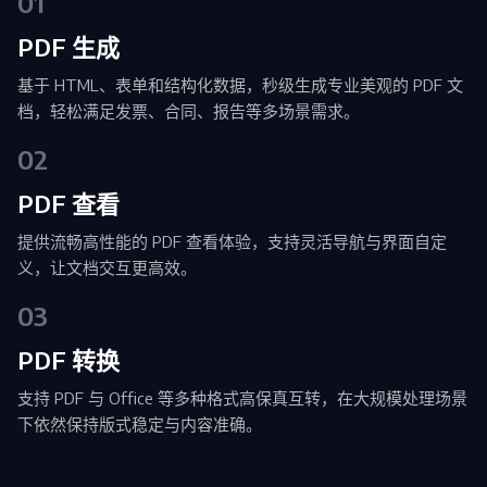
01
Native 指
PHP 指
南
PDF 生成
免费试用:
立即获取您的 30 天免费试用许可证。
南
基于 HTML、表单和结构化数据，秒级生成专业美观的 PDF 文
Python
档，轻松满足发票、合同、报告等多场景需求。
指南
02
PDF 查看
提供流畅高性能的 PDF 查看体验，支持灵活导航与界面自定
义，让文档交互更高效。
03
PDF 转换
支持 PDF 与 Office 等多种格式高保真互转，在大规模处理场景
下依然保持版式稳定与内容准确。