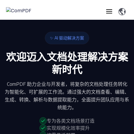
产品
✨ AI 驱动解决方案
功能
欢迎迈入文档处理解决方案
ComPDF
ComPDF
ComPDF 
SDK
Cloud
新时代
解决方案
立即体验
必备功能
高级功能
智能文档处
立即体
Open
ComPDF 助力企业与开发者，将复杂的文档处理任务转化
验
API
概览
在线工具
桌面端
查看
PDF生
转
智能全
智能文档处理
行业
Web 应用
为智能化、可扩展的工作流。通过强大的文档查看、编辑、
成
换
解析
解决
Windows
私有化
智能全
生成、转换、解析与数据提取能力，全面提升团队应用与系
Web
注
开发者
概览
方案
教
ShareP
SDK
部署
解析
统能力。
释
表单
测量
智能文
育
Web
抽取
智能全文
建
Salesf
定价
SDK
Mac SDK
MCP
智能文
专为各类文档场景打造
文档
安全
压缩
ComPDF
ComPDF
ComPDF
解析
筑
印
Server
抽取
实现规模化效率提升
编辑
AI
SDK 指南
Cloud 指
AI 指南