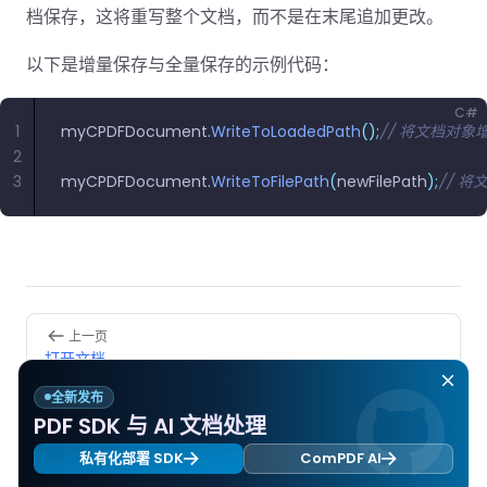
南
桌面端
智能文档抽
航
MCP
AI
档保存，这将重写整个文档，而不是在末尾追加更改。
编辑
文档
Open
Web
登录
取
空
政
Teams
Android
Server
DocSlig
服务器端
图层
对比
Windows
Open
API
府
SDK
以下是增量保存与全量保存的示例代码：
内容
Web 指
指南
API
AI
制
Java
编辑
PDF/A,
分色
联系销售
南
私有
DocSlight
造
医
SDK
Flutter
C#
PDF/X,
Mac 指南
私有化部
署
1
myCPDFDocument
.
WriteToLoadedPath
();
// 将文档对
疗
SDK
签名
PDF/E,
2
署
金
.NET
PDF/UA
3
myCPDFDocument
.
WriteToFilePath
(
newFilePath
);
// 
移动端
融
SDK
iOS SDK
服务器端
Android
C++
React
中小企业支
为初创公司和团队提供可负担且合理的价
Java
指南
完整功能清单
SDK
Native
持:
格。
指南
SDK
Flutter 指
PHP
Pager
上一页
.NET 指
南
SDK
打开文档
南
iOS 指南
全新发布
Python
C 指南
下一页
PDF SDK 与 AI 文档处理
SDK
文档信息
React
私有化部署 SDK
ComPDF AI
C++ 指
Native 指