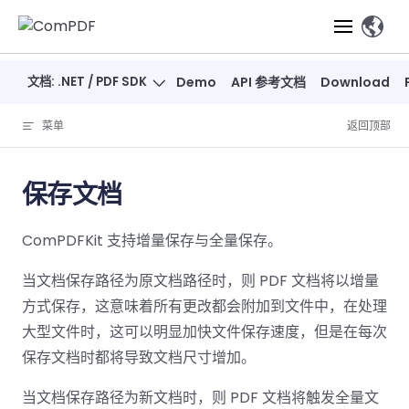
Skip to content
、
文档: .NET / PDF SDK
Demo
API 参考文档
Download
产品
菜单
返回顶部
功能
ComPDF
ComPDF
ComPDF 
SDK
Cloud
保存文档
解决方案
立即体验
必备功能
高级功能
智能文档处
立即体
立即
ComPDFKit 支持增量保存与全量保存。
验
体验
概览
在线工具
桌面端
PDF
文档生
转
智能全文
智能文档处理
行业
Web 应用
查看
成
换
析
当文档保存路径为原文档路径时，则 PDF 文档将以增量
解决
Windows
Open
智能全
Web
器
开发者
概览
方案
教
ShareP
方式保存，这意味着所有更改都会附加到文件中，在处理
SDK
API
解析
表单
测量
智能文档
育
Web
大型文件时，这可以明显加快文件保存速度，但是在每次
注
取
智能全文解
建
Salesf
定价
SDK
Mac SDK
私有化
智能文
保存文档时都将导致文档尺寸增加。
释
安全
压缩
ComPDF
ComPDF
ComPD
析
筑
印
部署
抽取
PDF
AI
SDK 指南
Cloud 指
AI 指南
刷
OneDri
当文档保存路径为新文档时，则 PDF 文档将触发全量文
移动端
文档
标记密文
DocSligh