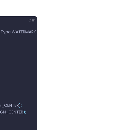
C#
_Type
.
WATERMARK_TYPE_TEXT
);
N_CENTER
);
IGN_CENTER
);