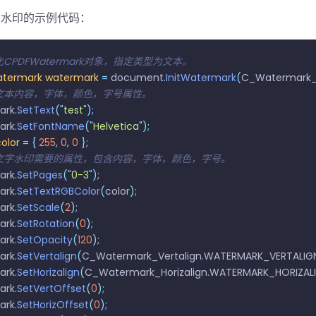
字水印的示例代码：
化CPDFWatermark对象，指定类型为文本。
termark
 watermark
 =
 document
.
InitWatermark
(
C_Watermark
置文本内容，字体，颜色，字号属性。
ark
.
SetText
(
"
test
"
);
ark
.
SetFontName
(
"
Helvetica
"
);
color
 =
 {
 255
,
 0
,
 0
 };
置文字水印需要的属性，包含内容，字体，颜色，字号。
ark
.
SetPages
(
"
0-3
"
);
ark
.
SetTextRGBColor
(
color
);
ark
.
SetScale
(
2
);
ark
.
SetRotation
(
0
);
ark
.
SetOpacity
(
120
);
ark
.
SetVertalign
(
C_Watermark_Vertalign
.
WATERMARK_VERTALIG
ark
.
SetHorizalign
(
C_Watermark_Horizalign
.
WATERMARK_HORIZAL
ark
.
SetVertOffset
(
0
);
ark
.
SetHorizOffset
(
0
);