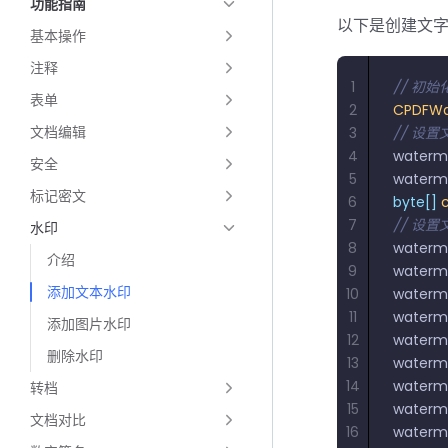
功能指南
以下是创建文
基本操作
注释
1
// 初始
表单
2
CPDFWa
文档编辑
3
// 设
4
waterm
安全
5
waterm
标记密文
6
byte[]
 
7
// 设
水印
8
waterm
介绍
9
waterm
添加文本水印
10
waterm
11
waterm
添加图片水印
12
waterm
删除水印
13
waterm
14
waterm
转档
15
waterm
文档对比
16
waterm