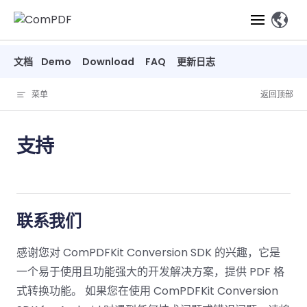
Skip to content
文档
Demo
Download
FAQ
更新日志
产品
菜单
返回顶部
功能
ComPDF
ComPDF
ComPDF
SDK
Cloud
AI
支持
解决方案
必备功能
高级功能
智能文档
立即体
立即
立即
处理
验
体验
体验
在线工具
桌面端
PDF
文档生
转
智能文档处理
行业
Web 应用集
查看
成
换
智能
解决
Windows
Open
概览
Web
联系我们
器
全文
开发者
概览
方案
教
SharePo
SDK
API
表单
测量
解析
育
Web
智能全
感谢您对 ComPDFKit Conversion SDK 的兴趣，它是
注
智能全文
建
Salesfo
定价
SDK
Mac SDK
私有化
文解析
释
安全
压缩
智能
一个易于使用且功能强大的开发解决方案，提供 PDF 格
ComPDF
ComPDF
ComPD
解析
筑
印
部署
PDF
文档
式转换功能。 如果您在使用 ComPDFKit Conversion
SDK 指南
Cloud 指
AI 指南
刷
OneDriv
智能文
移动端
文档
标记密文
抽取