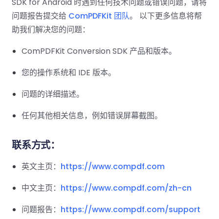
南
桌面端
SDK for Android 时遇到任何技术问题或错误问题，请将
智能文档抽
航
MCP
档抽取
编辑
文档
概览
Web
登录
取
空
政
Teams
问题报告提交给
ComPDFKit 团队
。 以下更多信息将帮
Android
Server
服务器端
图层
对比
企业
Windows
Open
府
SDK
企业知
助我们解决您的问题：
内容
知识
Web
指南
API
智能全
企业知识
制
Java
识库
编辑
PDF/A,
分色
库
联系销售
指南
文解析
库
造
医
ComPDFKit Conversion SDK 产品和版本。
SDK
Flutter
PDF/X,
Mac 指南
私有化部
疗
SDK
签名
PDF/E,
署
智能文
您的操作系统和 IDE 版本。
金
.NET
PDF/UA
档抽取
移动端
融
SDK
iOS SDK
问题的详细描述。
服务器端
Android
企业知
C++
React
任何其他相关信息，例如错误屏幕截图。
中小企业支
为初创公司和团队提供可负担且合理的价
Java
指南
识库
完整功能清单
SDK
Native
持:
格。
指南
SDK
Flutter 指
联系方式：
PHP
.NET 指
南
SDK
南
英文主页：
https://www.compdf.com
iOS 指南
Python
中文主页：
https://www.compdf.com/zh-cn
C++
SDK
指南
React
问题报告：
https://www.compdf.com/support
Native 指