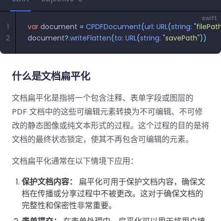
南
桌面端
智能文档抽
航
MCP
AI
编辑
文档
Open
Web
登录
取
空
政
Teams
Android
Server
DocSlig
服务器端
swift
图层
对比
Windows
Open
API
府
1
var
 document 
=
 CPDFDocument
(
url
:
 URL
(
string
:
 "
filePat
SDK
内容
Web 指
指南
API
AI
制
2
document
?
.
writeFlatten
(
to
:
 URL
(
string
:
 "
savePath
"
))
Java
编辑
PDF/A,
分色
联系销售
南
私有
DocSlight
造
医
SDK
Flutter
PDF/X,
Mac 指南
私有化部
署
疗
SDK
签名
PDF/E,
署
金
什么是文档扁平化
.NET
PDF/UA
移动端
融
SDK
iOS SDK
服务器端
文档扁平化是指将一个包含注释、表单字段或图层的
Android
C++
React
PDF 文档中的这些可编辑元素转换为不可编辑、不可修
中小企业支
为初创公司和团队提供可负担且合理的价
Java
指南
完整功能清单
SDK
Native
改的静态图像或纯文本形式的过程。这个过程的目的是将
持:
格。
指南
SDK
文档的最终状态锁定，使其不再包含可编辑的元素。
Flutter 指
PHP
.NET 指
南
SDK
文档扁平化通常在以下情境下应用：
南
iOS 指南
保护文档内容：
扁平化可用于保护文档内容，确保文
Python
C 指南
档在传播或分享过程中不被更改。这对于确保文档的
SDK
React
完整性和保密性非常重要。
C++ 指
Native 指