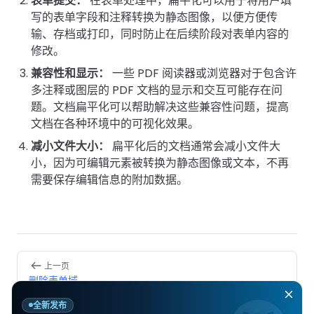
表单提交：
在表单处理中，扁平化可以用于将用户填
南
南
写的表单字段和注释转换为静态图像，以便方便传
免费试用:
立即获取您的 30 天免费试用许可证。
输、存档或打印，同时防止在后续阶段对表单内容的
PHP 指
修改。
南
兼容性和显示：
一些 PDF 阅读器或浏览器对于包含许
多注释或图层的 PDF 文档的显示和交互可能存在问
Python
题。文档扁平化可以帮助解决这些兼容性问题，提高
指南
文档在各种环境中的可视化效果。
Node.js
减小文件大小：
扁平化后的文档通常会减小文件大
指南
小，因为可编辑元素被转换为静态图像或文本，不再
需要保存编辑信息的附加数据。
Ruby 指
南
Go 指南
Pager
上一页
删除表单域
全新发布