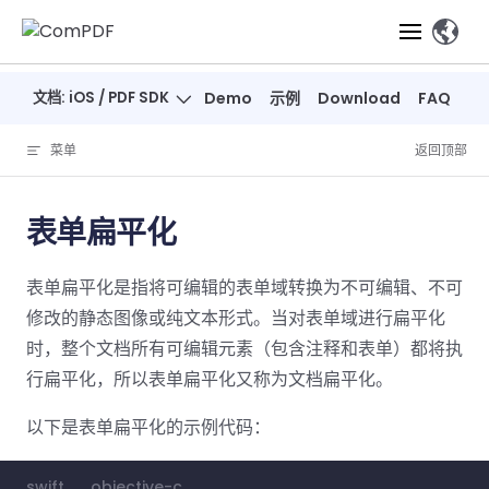
Skip to content
、
文档: iOS / PDF SDK
Demo
示例
Download
FAQ
产品
菜单
返回顶部
功能
ComPDF
ComPDF
ComPDF 
SDK
Cloud
表单扁平化
解决方案
立即体验
必备功能
高级功能
智能文档处
立即体
立即
表单扁平化是指将可编辑的表单域转换为不可编辑、不可
验
体验
概览
在线工具
桌面端
PDF
文档生
转
智能全文
智能文档处理
行业
Web 应用
修改的静态图像或纯文本形式。当对表单域进行扁平化
查看
成
换
析
解决
Windows
Open
智能全
Web
时，整个文档所有可编辑元素（包含注释和表单）都将执
器
开发者
概览
方案
教
ShareP
SDK
API
解析
行扁平化，所以表单扁平化又称为文档扁平化。
表单
测量
智能文档
育
Web
注
取
智能全文解
建
Salesf
定价
SDK
Mac SDK
私有化
智能文
以下是表单扁平化的示例代码：
释
安全
压缩
ComPDF
ComPDF
ComPD
析
筑
印
部署
抽取
PDF
AI
SDK 指南
Cloud 指
AI 指南
刷
OneDri
移动端
文档
标记密文
DocSligh
swift
objective-c