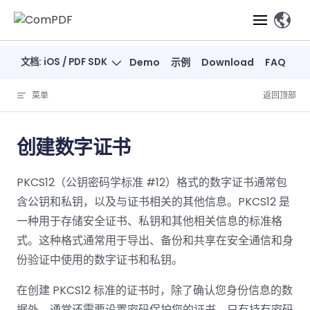
Skip to content
、
文档: iOS / PDF SDK
Demo
示例
Download
FAQ
产品
菜单
返回顶部
功能
ComPDF
ComPDF
ComPDF 
SDK
Cloud
创建数字证书
解决方案
立即体验
必备功能
高级功能
智能文档处
立即体
立即
PKCS12（公钥密码学标准 #12）格式的数字证书通常包
验
体验
概览
在线工具
桌面端
PDF
文档生
转
智能全文
智能文档处理
行业
Web 应用
含公钥和私钥，以及与证书相关的其他信息。PKCS12 是
查看
成
换
析
解决
Windows
Open
智能全
Web
一种用于存储安全证书、私钥和其他相关信息的标准格
器
开发者
概览
方案
教
ShareP
SDK
API
解析
式。这种格式通常用于导出、备份和共享在安全通信和身
表单
测量
智能文档
育
Web
注
取
份验证中使用的数字证书和私钥。
智能全文解
建
Salesf
定价
SDK
Mac SDK
私有化
智能文
释
安全
压缩
ComPDF
ComPDF
ComPD
析
筑
印
部署
抽取
在创建 PKCS12 标准的证书时，除了确认您身份信息的数
PDF
AI
SDK 指南
Cloud 指
AI 指南
刷
OneDri
移动端
文档
标记密文
DocSligh
据外，通常还需要设置密码保护您的证书，只有持有密码