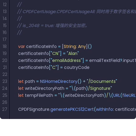
南
南
12
//
免费试用:
立即获取您的 30 天免费试用许可证。
13
// CPDFCertUsage.CPDFCertUsageAll: 同时用于数字签
PHP 指
14
// 
南
15
// is_2048 = true: 增强的安全加密。
16
//
Python
17
指南
18
 var
 certificateInfo 
=
 [
String
:
 Any
]
()
19
 certificateInfo
[
"
CN
"
]
 =
 "
Alan
"
20
 certificateInfo
[
"
emailAddress
"
]
 =
 emailTextField
?
.input
Node.js
21
 certificateInfo
[
"
C
"
]
 =
 coutryCode
指南
22
23
 let
 path 
=
 NSHomeDirectory
()
 +
 "
/Documents
"
Ruby 指
24
 let
 writeDirectoryPath 
=
 "
\(
path
)
/Signature
"
南
25
 let
 tempFilePath 
=
 "
\(
writeDirectoryPath
)
/
\(
URL
(
fileUR
26
Go 指南
27
 CPDFSignature.
generatePKCS12Cert
(
withInfo
:
 certificat