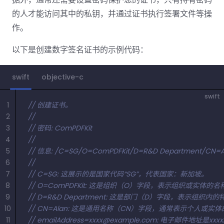
南
桌面端
智能文档抽
航
MCP
AI
编辑
文档
Open
的人才能访问其中的私钥，并通过证书执行签署文件等操
Web
登录
取
空
政
Teams
Android
Server
DocSlig
服务器端
图层
对比
Windows
Open
API
府
作。
SDK
内容
Web 指
指南
API
AI
制
Java
编辑
PDF/A,
分色
联系销售
南
私有
以下是创建数字签名证书的示例代码：
DocSlight
造
医
SDK
Flutter
PDF/X,
Mac 指南
私有化部
署
疗
SDK
签名
PDF/E,
署
金
.NET
swift
objective-c
PDF/UA
移动端
融
SDK
iOS SDK
服务器端
swift
1
// 创建证书。
Android
C++
React
2
// 
中小企业支
为初创公司和团队提供可负担且合理的价
Java
指南
完整功能清单
SDK
Native
3
// 密码: ComPDFKit
持:
格。
指南
SDK
4
// 
Flutter 指
PHP
5
// 信息: /C=SG/O=ComPDFKit/D=R&D Department/CN=A
.NET 指
南
SDK
6
// 
南
7
// C=SG: 这展示的是国家代码“SG”，代表国家：新加坡。
iOS 指南
Python
8
// O=ComPDFKit: 这是组织（O）字段，表示组织或实体的名称
C 指南
SDK
9
// D=R&D Department: 这是部门（D）字段，表示组织内的
React
10
// CN=Alan: 这是通用名称（CN）字段，通常表示个人或实体
C++ 指
Native 指
11
// 
emailAddress=xxxx@example.com
: 电子邮件地址是
xxx