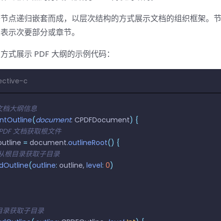
子节点递归嵌套而成，以层次结构的方式展示文档的组织框架。
点表示次要部分或章节。
方式展示 PDF 大纲的示例代码：
ective-c
印文档大纲信息
intOutline
(
document
: CPDFDocument
)
 {
 从 PDF 文档获取根文件
outline 
=
 document.
outlineRoot
()
 {
  // 从根目录获取子目录
oadOutline
(
outline
:
 outline, 
level
:
 0
)
根目录获取子目录