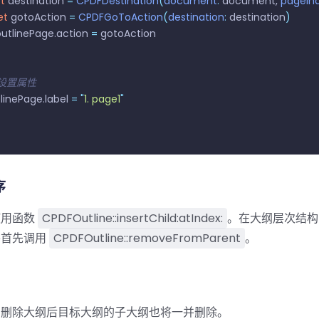
et
 destination 
=
 CPDFDestination
(
document
:
 document, 
pageIn
let
 gotoAction 
=
 CPDFGoToAction
(
destination
:
 destination
)
   outlinePage.action 
=
 gotoAction
 // 设置属性
utlinePage.label 
=
 "
1. page1
"
序
使用函数
CPDFOutline::insertChild:atIndex:
。在大纲层次结构
并首先调用
CPDFOutline::removeFromParent
。
，删除大纲后目标大纲的子大纲也将一并删除。