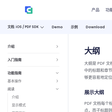
Skip to content
产品
功
、
文档: iOS / PDF SDK
Demo
示例
Download
Sidebar Navigation
介绍
大纲
入门指南
大纲是 PDF
中的标题和章
功能指南
够更容易地定
基本操作
阅读
展示大纲
介绍
PDF 文档每
显示模式
点，而子标题