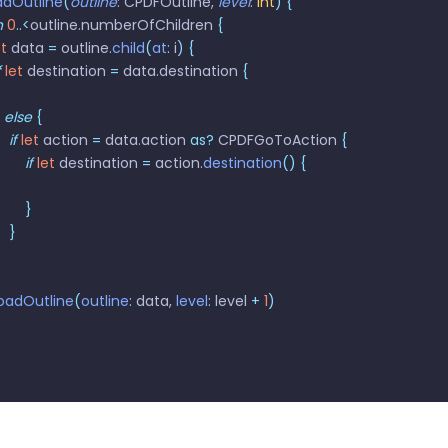
adOutline
(
outline
: CPDFOutline, 
level
: 
Int
)
 {
n
 0
..<
outline.numberOfChildren 
{
et
 data 
=
 outline.
child
(
at
:
 i
)
 {
f
 let
 destination 
=
 data.destination 
{
 else
 {
   if
 let
 action 
=
 data.action 
as?
 CPDFGoToAction 
{
       if
 let
 destination 
=
 action.
destination
()
 {
       }
   }
   loadOutline
(
outline
:
 data, 
level
:
 level 
+
 1
)