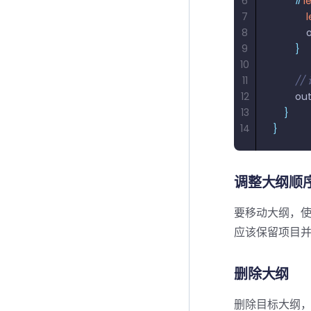
6
        if
 l
7
            
8
         
9
        }
10
11
       
12
        o
13
    }
14
}
调整大纲顺
要移动大纲，
应该保留项目
删除大纲
删除目标大纲