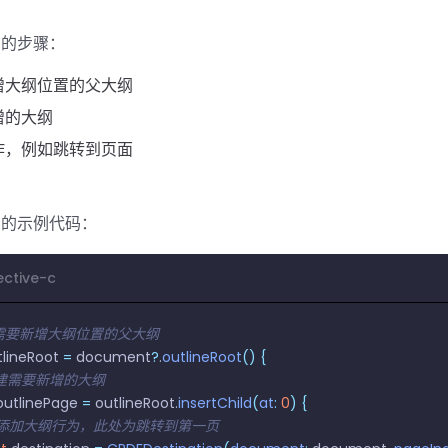
纲的步骤：
增大纲位置的父大纲
增的大纲
作，例如跳转到页面
纲的示例代码：
ective-c
到需要新增大纲位置的父大纲
tlineRoot 
=
 document
?
.
outlineRoot
()
 {
/ 创建需要新增的大纲
outlinePage 
=
 outlineRoot.
insertChild
(
at
:
 0
)
 {
   // 添加大纲行为，此处为跳转到第一页