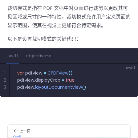
裁切模式是指在 PDF 文档中对页面进行裁剪以更改其可
见区域或尺寸的一种特性。裁切模式允许用户定义页面的
显示范围，使其在视觉上更加符合特定需求。
以下是设置裁切模式的关键代码：
swift
objective-c
swift
1
var
 pdfview 
=
 CPDFView
()
2
pdfview.displayCrop 
=
 true
3
pdfview.
layoutDocumentView
()
Pager
上一页
介绍