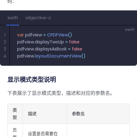
南
码：
桌面端
智能文档抽
航
MCP
AI
编辑
文档
Open
Web
登录
取
空
政
Teams
Android
Server
DocSlig
服务器端
图层
对比
Windows
Open
API
府
SDK
swift
objective-c
内容
Web 指
指南
API
AI
制
Java
编辑
PDF/A,
分色
联系销售
南
私有
swift
DocSlight
造
医
SDK
Flutter
1
var
 pdfview 
=
PDF/X,
 CPDFView
()
Mac 指南
私有化部
署
疗
SDK
2
pdfview.displayTwoUp 
=
 false
签名
PDF/E,
署
金
.NET
3
pdfview.displaysAsBook 
=
 false
PDF/UA
移动端
融
SDK
iOS SDK
4
pdfview.
layoutDocumentView
()
服务器端
Android
C++
React
中小企业支
为初创公司和团队提供可负担且合理的价
Java
指南
完整功能清单
SDK
Native
显示模式类型说明
持:
格。
指南
SDK
Flutter 指
PHP
下表展示了显示模式类型，描述和对应的参数名。
.NET 指
南
SDK
南
类
iOS 指南
Python
描述
参数名
型
C 指南
SDK
React
页
C++ 指
Native 指
设置是否需要在