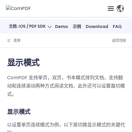
Skip to content
、
文档: iOS / PDF SDK
Demo
示例
Download
FAQ
产品
菜单
返回顶部
功能
ComPDF
ComPDF
ComPDF 
SDK
Cloud
显示模式
解决方案
立即体验
必备功能
高级功能
智能文档处
立即体
立即
ComPDF 支持单页，双页，书本模式排列文档，支持翻
验
体验
概览
在线工具
桌面端
PDF
文档生
转
智能全文
智能文档处理
行业
Web 应用
动和连续滚动两种方式阅读文档，此外还可以设置裁切模
查看
成
换
析
解决
Windows
Open
智能全
Web
式。
器
开发者
概览
方案
教
ShareP
SDK
API
解析
表单
测量
智能文档
育
Web
注
取
显示模式
智能全文解
建
Salesf
定价
SDK
Mac SDK
私有化
智能文
释
安全
压缩
ComPDF
ComPDF
ComPD
析
筑
印
部署
抽取
PDF
AI
以设置单页连续模式为例，以下是切换显示模式的关键代
SDK 指南
Cloud 指
AI 指南
刷
OneDri
移动端
文档
标记密文
DocSligh