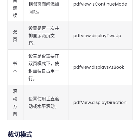
面
南
南
相邻页面间添加
pdfview.isContinueMode
连
免费试用:
立即获取您的 30 天免费试用许可证。
间距。
续
PHP 指
南
设置是否一次并
双
排显示两页文
pdfview.displayTwoUp
页
Python
档。
指南
设置是否需要在
Node.js
书
双页模式下，使
pdfview.displaysAsBook
指南
本
封面独自占用一
行。
Ruby 指
滚
南
动
设置使用垂直滚
pdfView.displayDirection
方
动或水平滚动。
Go 指南
向
裁切模式