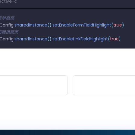
ective-c
置表单高亮
Config.
sharedInstance
()
.
setEnableFormFieldHighlight
(
true
)
置超链接高亮
Config.
sharedInstance
()
.
setEnableLinkFieldHighlight
(
true
)