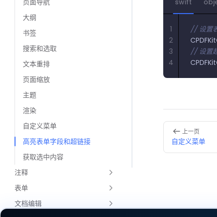
页面导航
swift
obj
大纲
1
// 设
书签
2
CPDFKit
搜索和选取
3
// 设
4
CPDFKit
文本重排
页面缩放
主题
渲染
自定义菜单
Pager
上一页
高亮表单字段和超链接
自定义菜单
获取选中内容
注释
表单
文档编辑