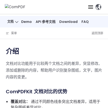
Skip to content
、
文档
Demo
API 参考文档
Download
FAQ
产品
菜单
返回顶部
功能
ComPDF
ComPDF
ComPDF 
SDK
Cloud
介绍
解决方案
立即体验
必备功能
高级功能
智能文档处
立即体
立即
文档对比功能用于比较两个文档之间的差异，突显修改、
验
体验
概览
在线工具
桌面端
PDF
文档生
转
智能全文
智能文档处理
行业
Web 应用
添加或删除的内容，帮助用户识别复杂图纸，文字，图片
查看
成
换
析
解决
Windows
Open
智能全
Web
内容的变更。
器
开发者
概览
方案
教
ShareP
SDK
API
解析
表单
测量
智能文档
育
Web
注
取
ComPDFKit 文档对比的优势
智能全文解
建
Salesf
定价
SDK
Mac SDK
私有化
智能文
释
安全
压缩
ComPDF
ComPDF
ComPD
析
筑
印
部署
抽取
PDF
AI
覆盖对比：
通过不同颜色线条突出文档差异，适用于
SDK 指南
Cloud 指
AI 指南
刷
OneDri
移动端
文档
标记密文
DocSligh
复杂图纸差异对比。