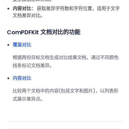
南
桌面端
智能文档抽
航
MCP
AI
编辑
文档
Open
Web
登录
内容对比：
取
获取差异字符数和字符位置，适用于文字
空
政
Teams
Android
Server
DocSlig
服务器端
图层
对比
Windows
Open
API
文档差异对比。
府
SDK
内容
Web 指
指南
API
AI
制
Java
编辑
PDF/A,
分色
联系销售
南
私有
DocSlight
造
医
SDK
Flutter
ComPDFKit 文档对比的功能
PDF/X,
Mac 指南
私有化部
署
疗
SDK
签名
PDF/E,
署
金
.NET
覆盖对比
PDF/UA
移动端
融
SDK
iOS SDK
服务器端
根据两份目标文档生成对比结果文档，通过不同颜色
Android
C++
React
线条标记文档差异。
中小企业支
为初创公司和团队提供可负担且合理的价
Java
指南
完整功能清单
SDK
Native
持:
格。
指南
内容对比
SDK
Flutter 指
PHP
.NET 指
南
比较两个文档中的内容(包括文字和图片)，以列表形
SDK
南
式展示差异点。
iOS 指南
Python
C 指南
SDK
React
C++ 指
Native 指