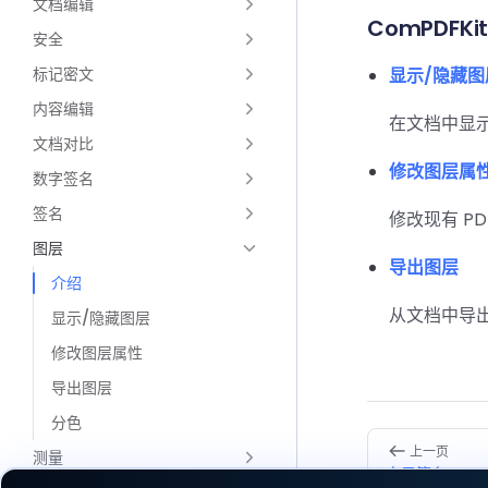
文档编辑
ComPDFK
安全
标记密文
显示/隐藏图
内容编辑
在文档中显示
文档对比
修改图层属
数字签名
签名
修改现有 P
图层
导出图层
介绍
从文档中导出
显示/隐藏图层
修改图层属性
导出图层
分色
Pager
上一页
测量
电子签名