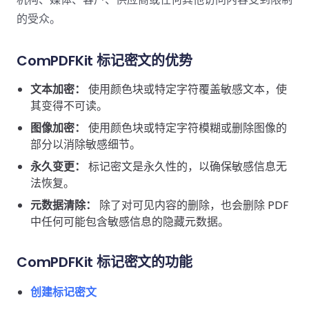
南
桌面端
智能文档抽
航
MCP
AI
编辑
文档
Open
的受众。
Web
登录
取
空
政
Teams
Android
Server
DocSlig
服务器端
图层
对比
Windows
Open
API
府
SDK
内容
Web 指
指南
API
AI
制
Java
ComPDFKit 标记密文的优势
编辑
PDF/A,
分色
联系销售
南
私有
DocSlight
造
医
SDK
Flutter
PDF/X,
Mac 指南
私有化部
署
疗
文本加密：
使用颜色块或特定字符覆盖敏感文本，使
SDK
签名
PDF/E,
署
金
其变得不可读。
.NET
PDF/UA
移动端
融
SDK
iOS SDK
图像加密：
使用颜色块或特定字符模糊或删除图像的
服务器端
部分以消除敏感细节。
Android
C++
React
中小企业支
为初创公司和团队提供可负担且合理的价
永久变更：
Java
标记密文是永久性的，以确保敏感信息无
指南
完整功能清单
SDK
Native
持:
格。
法恢复。
指南
SDK
Flutter 指
元数据清除：
PHP
除了对可见内容的删除，也会删除 PDF
.NET 指
南
中任何可能包含敏感信息的隐藏元数据。
SDK
南
iOS 指南
Python
ComPDFKit 标记密文的功能
C 指南
SDK
React
创建标记密文
C++ 指
Native 指