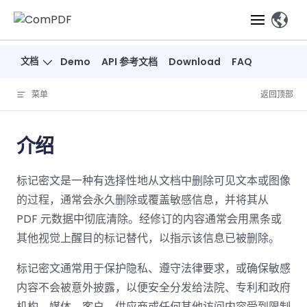
Skip to content
、
文档
Demo
API 参考文档
Download
FAQ
产品
菜单
返回顶部
功能
ComPDF
ComPDF
ComPDF 
SDK
Cloud
介绍
解决方案
立即体验
必备功能
高级功能
智能文档处
立即体
立即
标记密文是一种有选择性地从文档中删除可见文本或图像
验
体验
概览
在线工具
桌面端
PDF
文档生
转
智能全文
智能文档处理
行业
Web 应用
的过程，通常会永久删除或覆盖敏感信息，并将其从
查看
成
换
析
解决
Windows
Open
智能全
Web
PDF 元数据中彻底清除。经修订的内容通常会用黑条或
器
开发者
概览
方案
教
ShareP
SDK
API
解析
其他视觉上醒目的标记替代，以指示该信息已被删除。
表单
测量
智能文档
育
Web
注
取
智能全文解
建
Salesf
定价
SDK
Mac SDK
私有化
智能文
标记密文通常用于保护隐私、遵守法律要求，或确保敏感
释
安全
压缩
ComPDF
ComPDF
ComPD
析
筑
印
部署
抽取
内容不会被意外披露，以便安全分发给法院、专利和政府
PDF
AI
SDK 指南
Cloud 指
AI 指南
刷
OneDri
移动端
文档
标记密文
DocSligh
机构、媒体、客户、供应商或任何其他访问内容受到限制