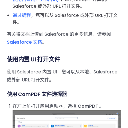
南
桌面端
智能文档抽
航
MCP
AI
编辑
文档
Salesforce 或外部 URL 打开文件。
Open
Web
登录
取
空
政
Teams
Android
Server
DocSlig
服务器端
图层
对比
Windows
Open
API
通过编程
，您可以从 Salesforce 或外部 URL 打开文
府
SDK
内容
Web 指
指南
API
件。
AI
制
Java
编辑
PDF/A,
分色
联系销售
南
私有
DocSlight
造
医
SDK
Flutter
PDF/X,
有关将文档上传到 Salesforce 的更多信息，请参阅
Mac 指南
私有化部
署
疗
SDK
签名
PDF/E,
署
Salesforce 文档
。
金
.NET
PDF/UA
移动端
融
SDK
iOS SDK
服务器端
使用内置 UI 打开文件
Android
C++
React
中小企业支
为初创公司和团队提供可负担且合理的价
Java
指南
完整功能清单
SDK
Native
使用 Salesforce 内置 UI，您可以从本地、Salesforce
持:
格。
指南
SDK
或外部 URL 打开文件。
Flutter 指
PHP
.NET 指
南
SDK
使用 ComPDF 文件选择器
南
iOS 指南
Python
在左上角打开应用启动器，选择
ComPDF
。
C 指南
SDK
React
C++ 指
Native 指