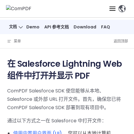
Skip to content
、
文档
Demo
API 参考文档
Download
FAQ
产品
菜单
返回顶部
功能
ComPDF
ComPDF
ComPDF 
SDK
Cloud
在 Salesforce Lightning Web
解决方案
立即体验
必备功能
高级功能
智能文档处
立即体
立即
组件中打开并显示 PDF
验
体验
概览
在线工具
桌面端
PDF
文档生
转
智能全文
智能文档处理
行业
Web 应用
查看
成
换
析
ComPDF Salesforce SDK 使您能够从本地、
解决
Windows
Open
智能全
Web
器
开发者
Salesforce 或外部 URL 打开文件。首先，确保您已将
概览
方案
教
ShareP
SDK
API
解析
表单
测量
智能文档
育
ComPDF Salesforce SDK 部署到现有项目中。
Web
注
取
智能全文解
建
Salesf
定价
SDK
Mac SDK
私有化
智能文
释
安全
压缩
ComPDF
ComPDF
ComPD
通过以下方式之一在 Salesforce 中打开文件：
析
筑
印
部署
抽取
PDF
AI
SDK 指南
Cloud 指
AI 指南
刷
OneDri
移动端
文档
标记密文
DocSligh
使用内置用户界面 (UI)
，您可以从本地计算机、