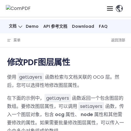
Skip to content
、
文档
Demo
API 参考文档
Download
FAQ
产品
菜单
返回顶部
功能
ComPDF
ComPDF
ComPDF 
SDK
Cloud
修改PDF图层属性
解决方案
立即体验
必备功能
高级功能
智能文档处
立即体
立即
使用
getLayers
函数检索与文档关联的 OCG 层。然
验
体验
概览
在线工具
桌面端
PDF
文档生
转
智能全文
智能文档处理
行业
Web 应用
后，您可以选择性地修改图层属性。
查看
成
换
析
解决
Windows
Open
智能全
Web
器
开发者
概览
方案
教
ShareP
在下面的示例中，
getLayers
函数返回一个包含图层的
SDK
API
解析
表单
测量
智能文档
育
Web
数组。要修改图层属性，可以调用
setLayers
函数，传
注
取
智能全文解
建
Salesf
定价
SDK
Mac SDK
私有化
智能文
入一个图层对象，包含
ocg
属性、
node
属性和其他需
释
安全
压缩
ComPDF
ComPDF
ComPD
析
筑
印
部署
抽取
要修改的属性。如果需要批量修改图层属性，可以传入一
PDF
AI
SDK 指南
Cloud 指
AI 指南
刷
OneDri
移动端
文档
标记密文
DocSligh
个由多个对象组成的数组。