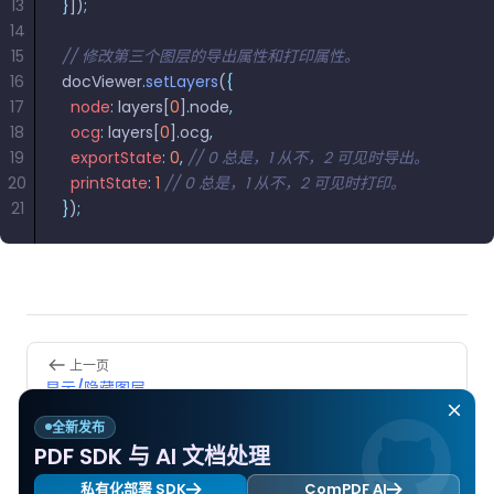
13
}
])
;
南
南
14
免费试用:
立即获取您的 30 天免费试用许可证。
15
// 修改第三个图层的导出属性和打印属性。
PHP 指
16
docViewer
.
setLayers
(
{
南
17
  node
:
 layers[
0
]
.
node
,
18
  ocg
:
 layers[
0
]
.
ocg
,
Python
19
  exportState
:
 0
,
 // 0 总是，1 从不，2 可见时导出。
指南
20
  printState
:
 1
 // 0 总是，1 从不，2 可见时打印。
21
}
)
;
Node.js
指南
Ruby 指
南
Pager
上一页
Go 指南
显示/隐藏图层
全新发布
下一页
PDF SDK 与 AI 文档处理
导出图层
私有化部署 SDK
ComPDF AI