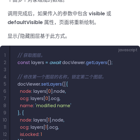
南
桌面端
智能文档抽
航
MCP
AI
编辑
文档
Open
Web
登录
取
空
政
Teams
Android
Server
DocSlig
服务器端
调用完成后，如果传入的参数中包含
图层
对比
visible
或
Windows
Open
API
府
SDK
内容
defaultVisible
属性，页面将重新绘制。
Web 指
指南
API
AI
制
Java
编辑
PDF/A,
分色
联系销售
南
私有
DocSlight
造
医
SDK
Flutter
显示/隐藏图层基于此方式。
PDF/X,
Mac 指南
私有化部
署
疗
SDK
签名
PDF/E,
署
金
.NET
javascript
PDF/UA
移动端
融
SDK
iOS SDK
1
// 获取图层。
服务器端
2
const
 layers 
=
 await
 docViewer
.
getLayers
()
;
Android
3
C++
React
中小企业支
为初创公司和团队提供可负担且合理的价
Java
指南
4
// 修改第一个图层的名称，锁定第二个图层。
完整功能清单
SDK
Native
持:
格。
指南
5
docViewer
.
setLayers
([
{
SDK
Flutter 指
6
  node
:
 layers[
0
]
.
node
,
PHP
.NET 指
南
7
  ocg
:
 layers[
0
]
.
ocg
,
SDK
南
8
  name
:
 '
modified name
'
iOS 指南
9
},
 {
Python
10
  node
C 指南
:
 layers[
1
]
.
node
,
SDK
11
  ocg
:
 layers[
1
]
.
ocg
,
React
12
  isLocked
:
 1
C++ 指
Native 指