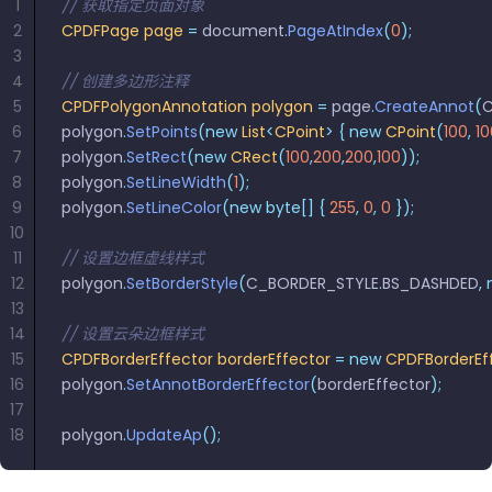
南
桌面端
智能文档抽
航
1
// 获取指定页面对象
MCP
AI
编辑
文档
Open
Web
登录
2
CPDFPage
取
 page
 =
 document
空
.
PageAtIndex
政
(
0
);
Teams
Android
Server
DocSlig
服务器端
图层
对比
Windows
Open
API
3
府
SDK
内容
Web 指
指南
API
4
// 创建多边形注释
AI
制
Java
编辑
PDF/A,
分色
联系销售
南
私有
5
CPDFPolygonAnnotation
 polygon
 =
 page
.
CreateAnnot
(
C
DocSlight
造
医
SDK
Flutter
PDF/X,
6
polygon
.
SetPoints
Mac 指南
(new
 List
<
CPoint
>
私有化部
 {
 new
 CPoint
(
署
100
,
 1
疗
SDK
签名
PDF/E,
7
polygon
.
SetRect
(new
 CRect
(
100
,
200
,
200
,
100
));
署
金
.NET
PDF/UA
8
polygon
.
SetLineWidth
(
1
);
移动端
融
SDK
iOS SDK
9
polygon
.
SetLineColor
(new
 byte[]
 {
 255
,
 0
,
 0
 });
服务器端
10
Android
C++
React
11
// 设置边框虚线样式
中小企业支
为初创公司和团队提供可负担且合理的价
Java
指南
完整功能清单
SDK
Native
12
polygon
持:
.
SetBorderStyle
格。
(
C_BORDER_STYLE
.
BS_DASHDED
,
 
指南
SDK
13
Flutter 指
PHP
14
// 设置云朵边框样式
.NET 指
南
SDK
15
CPDFBorderEffector
 borderEffector
 =
 new
 CPDFBorderEf
南
16
polygon
.
SetAnnotBorderEffector
(
borderEffector
);
iOS 指南
Python
17
C 指南
SDK
18
polygon
.
UpdateAp
();
React
C++ 指
Native 指