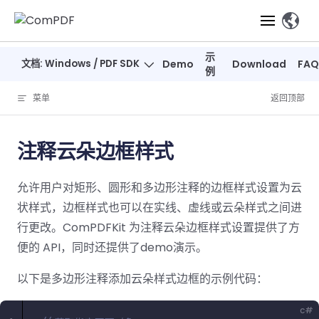
Skip to content
、
示
文档: Windows / PDF SDK
Demo
Download
FAQ
产品
例
菜单
返回顶部
功能
ComPDF
ComPDF
ComPDF 
SDK
Cloud
注释云朵边框样式
解决方案
立即体验
必备功能
高级功能
智能文档处
立即体
立即
允许用户对矩形、圆形和多边形注释的边框样式设置为云
验
体验
概览
在线工具
桌面端
PDF
文档生
转
智能全文
智能文档处理
行业
Web 应用
状样式，边框样式也可以在实线、虚线或云朵样式之间进
查看
成
换
析
解决
Windows
Open
智能全
Web
行更改。ComPDFKit 为注释云朵边框样式设置提供了方
器
开发者
概览
方案
教
ShareP
SDK
API
解析
便的 API，同时还提供了demo演示。
表单
测量
智能文档
育
Web
注
取
智能全文解
建
Salesf
定价
SDK
Mac SDK
私有化
智能文
以下是多边形注释添加云朵样式边框的示例代码：
释
安全
压缩
ComPDF
ComPDF
ComPD
析
筑
印
部署
抽取
PDF
AI
SDK 指南
Cloud 指
AI 指南
刷
OneDri
移动端
c#
文档
标记密文
DocSligh