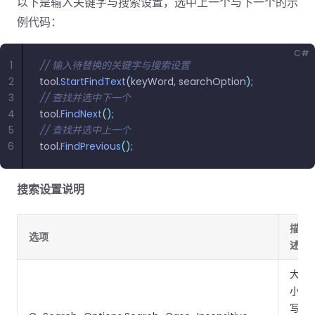
南
以下是输入关键字与搜索设置，选中上一个与下一个的示
桌面端
智能文档抽
航
MCP
AI
编辑
文档
Open
Web
登录
取
空
政
Teams
例代码：
Android
Server
DocSlig
服务器端
图层
对比
Windows
Open
API
府
SDK
内容
Web 指
指南
API
AI
制
C#
Java
编辑
PDF/A,
分色
联系销售
1
// 输入待替换的关键字与搜索设置
南
私有
DocSlight
造
医
SDK
Flutter
PDF/X,
2
tool
.
StartFindText
(
keyWord
,
 searchOption
);
Mac 指南
私有化部
署
疗
SDK
签名
PDF/E,
3
// 查找并选中下一个
署
金
.NET
4
tool
.
FindNext
();
PDF/UA
移动端
融
SDK
iOS SDK
5
// 查找并选中上一个
服务器端
6
tool
.
FindPrevious
();
Android
C++
React
中小企业支
为初创公司和团队提供可负担且合理的价
Java
指南
完整功能清单
SDK
Native
持:
格。
指南
搜索设置说明
SDK
Flutter 指
PHP
.NET 指
南
SDK
描
南
选项
述
iOS 指南
Python
C 指南
大
SDK
React
小
C++ 指
Native 指
写