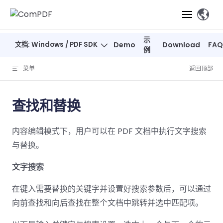
Skip to content
、
示
文档: Windows / PDF SDK
Demo
Download
FAQ
产品
例
菜单
返回顶部
功能
ComPDF
ComPDF
ComPDF 
SDK
Cloud
查找和替换
解决方案
立即体验
必备功能
高级功能
智能文档处
立即体
立即
内容编辑模式下，用户可以在 PDF 文档中执行文字搜索
验
体验
概览
在线工具
桌面端
PDF
文档生
转
智能全文
智能文档处理
行业
Web 应用
与替换。
查看
成
换
析
解决
Windows
Open
智能全
Web
器
开发者
概览
方案
教
ShareP
文字搜索
SDK
API
解析
表单
测量
智能文档
育
Web
注
取
在键入需要替换的关键字并设置好搜索参数后，可以通过
智能全文解
建
Salesf
定价
SDK
Mac SDK
私有化
智能文
释
安全
压缩
ComPDF
ComPDF
ComPD
析
筑
印
向前查找和向后查找在整个文档中跳转并选中匹配项。
部署
抽取
PDF
AI
SDK 指南
Cloud 指
AI 指南
刷
OneDri
移动端
文档
标记密文
DocSligh