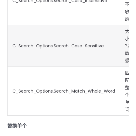
C_Search_Options.Search_Case_Insensitive
南
南
不
免费试用:
立即获取您的 30 天免费试用许可证。
敏
PHP 指
感
南
大
小
Python
C_Search_Options.Search_Case_Sensitive
写
指南
敏
感
Node.js
指南
匹
配
Ruby 指
整
南
C_Search_Options.Search_Match_Whole_Word
个
单
Go 指南
词
替换单个