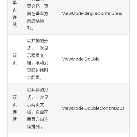
单
南
南
页文档，页
免费试用:
立即获取您的 30 天免费试用许可证。
页
面在垂直方
ViewMode.SingleContinuous
连
PHP 指
向连续排
续
南
列。
Python
以并排的形
指南
式，一次显
双
示两页文
ViewMode.Double
Node.js
页
档，滚动到
指南
页面边缘时
会翻页。
Ruby 指
以并排的形
南
双
式，一次显
页
示两页文
Go 指南
ViewMode.DoubleContinuous
连
档，页面在
续
垂直方向连
续排列 。