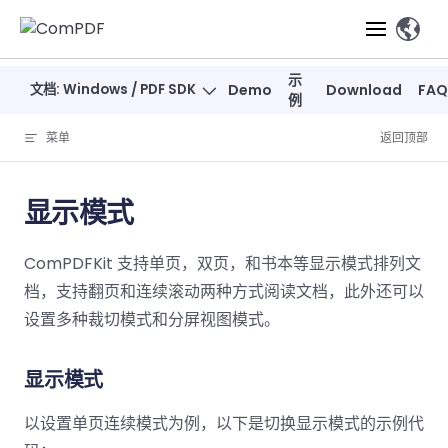
Skip to content
、
示
文档: Windows / PDF SDK
Demo
Download
FAQ
产品
例
菜单
返回顶部
功能
ComPDF
ComPDF
ComPDF 
SDK
Cloud
显示模式
解决方案
立即体验
必备功能
高级功能
智能文档处
立即体
立即
ComPDFKit 支持单页，双页，和书本等显示模式排列文
验
体验
概览
在线工具
桌面端
PDF
文档生
转
智能全文
智能文档处理
行业
Web 应用
档，支持翻页和连续滚动两种方式阅读文档，此外还可以
查看
成
换
析
解决
Windows
Open
智能全
Web
设置多种裁切模式和分屏视图模式。
器
开发者
概览
方案
教
ShareP
SDK
API
解析
表单
测量
智能文档
育
Web
注
取
显示模式
智能全文解
建
Salesf
定价
SDK
Mac SDK
私有化
智能文
释
安全
压缩
ComPDF
ComPDF
ComPD
析
筑
印
部署
抽取
PDF
AI
以设置单页连续模式为例，以下是切换显示模式的示例代
SDK 指南
Cloud 指
AI 指南
刷
OneDri
移动端
文档
标记密文
DocSligh