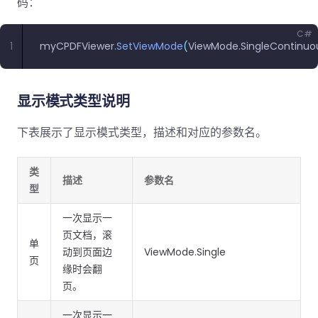
南
码：
桌面端
智能文档抽
航
MCP
AI
编辑
文档
Open
Web
登录
取
空
政
Teams
Android
Server
DocSlig
服务器端
图层
对比
Windows
Open
API
C#
府
SDK
1
myCPDFViewer
.
SetViewMode
(
ViewMode
.
SingleContinuo
内容
Web 指
指南
API
AI
制
Java
编辑
PDF/A,
分色
联系销售
南
私有
DocSlight
造
医
SDK
Flutter
PDF/X,
Mac 指南
私有化部
署
疗
SDK
签名
PDF/E,
显示模式类型说明
署
金
.NET
PDF/UA
移动端
融
SDK
iOS SDK
下表展示了显示模式类型，描述和对应的参数名。
服务器端
Android
C++
React
中小企业支
为初创公司和团队提供可负担且合理的价
Java
指南
类
完整功能清单
SDK
Native
描述
参数名
持:
格。
指南
型
SDK
Flutter 指
PHP
一次显示一
.NET 指
南
SDK
页文档，滚
南
单
动到页面边
ViewMode.Single
iOS 指南
页
Python
缘时会翻
C 指南
SDK
页。
React
C++ 指
Native 指
一次显示一