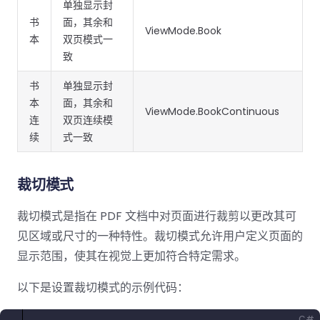
单独显示封
书
面，其余和
ViewMode.Book
本
双页模式一
致
书
单独显示封
本
面，其余和
ViewMode.BookContinuous
连
双页连续模
续
式一致
裁切模式
裁切模式是指在 PDF 文档中对页面进行裁剪以更改其可
见区域或尺寸的一种特性。裁切模式允许用户定义页面的
显示范围，使其在视觉上更加符合特定需求。
以下是设置裁切模式的示例代码：
C#