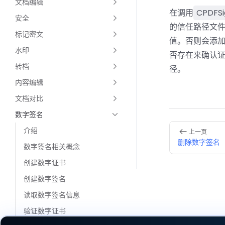
文档编辑
在调用
CPDFSi
安全
的信任路径文
标记密文
值。否则会添
水印
否存在来确认证
转档
径。
内容编辑
文档对比
数字签名
Pager
介绍
上一页
删除数字签名
数字签名相关概念
创建数字证书
创建数字签名
读取数字签名信息
验证数字证书