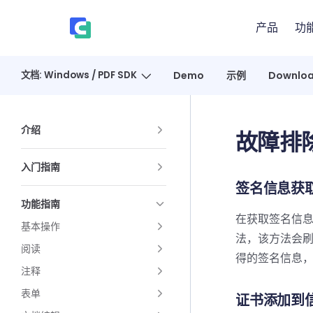
Skip to content
产品
功
、
文档: Windows / PDF SDK
Demo
示例
Downlo
Sidebar Navigation
介绍
故障排
入门指南
签名信息获
功能指南
在获取签名信
基本操作
法，该方法会
阅读
得的签名信息
注释
表单
证书添加到