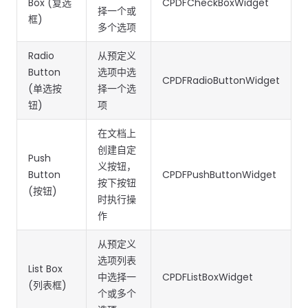
南
桌面端
Box (复选
智能文档抽
航
CPDFCheckBoxWidget
MCP
AI
择一个或
编辑
文档
Open
Web
登录
框)
取
空
政
Teams
Android
Server
DocSlig
服务器端
多个选项
图层
对比
Windows
Open
API
府
SDK
内容
Web 指
指南
API
AI
制
Java
Radio
从预定义
编辑
PDF/A,
分色
联系销售
南
私有
DocSlight
造
医
SDK
Flutter
Button
选项中选
PDF/X,
CPDFRadioButtonWidget
Mac 指南
私有化部
署
疗
SDK
(单选按
择一个选
签名
PDF/E,
署
金
.NET
钮)
项
PDF/UA
移动端
融
SDK
iOS SDK
服务器端
在文档上
Android
创建自定
C++
React
Push
中小企业支
为初创公司和团队提供可负担且合理的价
Java
指南
义按钮，
完整功能清单
SDK
Native
Button
CPDFPushButtonWidget
持:
格。
指南
按下按钮
SDK
(按钮)
Flutter 指
时执行操
PHP
.NET 指
南
作
SDK
南
从预定义
iOS 指南
Python
选项列表
C 指南
List Box
SDK
中选择一
CPDFListBoxWidget
React
(列表框)
个或多个
C++ 指
Native 指