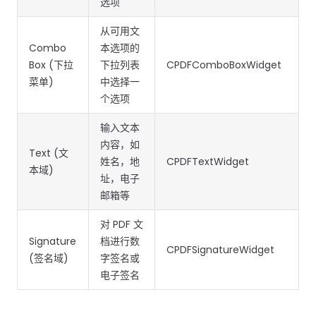
选项
南
南
免费试用:
立即获取您的 30 天免费试用许可证。
从可用文
PHP 指
Combo
本选项的
南
Box (下拉
下拉列表
CPDFComboBoxWidget
菜单)
中选择一
Python
个选项
指南
输入文本
Node.js
内容，如
Text (文
指南
姓名，地
CPDFTextWidget
本域)
址，电子
Ruby 指
邮箱等
南
对 PDF 文
Signature
档进行数
Go 指南
CPDFSignatureWidget
(签名域)
字签名或
电子签名