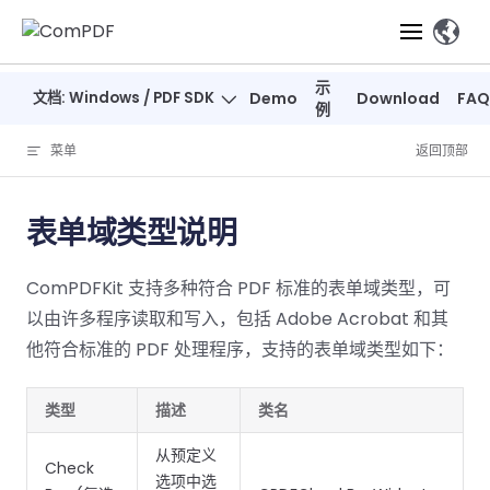
Skip to content
、
示
文档: Windows / PDF SDK
Demo
Download
FAQ
产品
例
菜单
返回顶部
功能
ComPDF
ComPDF
ComPDF 
SDK
Cloud
表单域类型说明
解决方案
立即体验
必备功能
高级功能
智能文档处
立即体
立即
ComPDFKit 支持多种符合 PDF 标准的表单域类型，可
验
体验
概览
在线工具
桌面端
PDF
文档生
转
智能全文
智能文档处理
行业
Web 应用
以由许多程序读取和写入，包括 Adobe Acrobat 和其
查看
成
换
析
解决
Windows
Open
智能全
Web
他符合标准的 PDF 处理程序，支持的表单域类型如下：
器
开发者
概览
方案
教
ShareP
SDK
API
解析
表单
测量
智能文档
育
Web
注
取
类型
描述
类名
智能全文解
建
Salesf
定价
SDK
Mac SDK
私有化
智能文
释
安全
压缩
ComPDF
ComPDF
ComPD
析
筑
印
部署
抽取
从预定义
PDF
AI
SDK 指南
Cloud 指
AI 指南
Check
刷
OneDri
移动端
选项中选
文档
标记密文
DocSligh