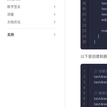
18
        t
数字签名
19
        t
测量
20
        t
21
        e
文档优化
22
23
        
支持
24
    }
25
}
以下是创建和
1
// 创
2
textAre
3
textAre
4
5
// 删
6
textAre
7
textAre