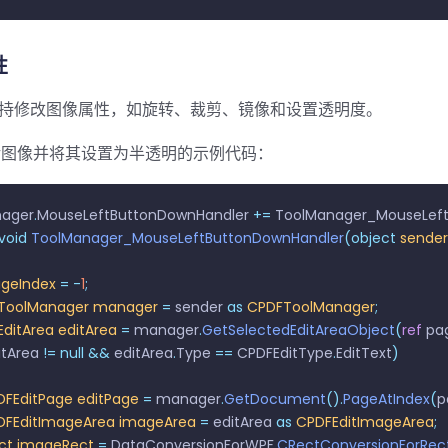
性
it 支持修改图像属性，如旋转、裁剪、镜像和设置透明度。
转图像并将其设置为半透明的示例代码：
nager
.
MouseLeftButtonDownHandler 
+=
 ToolManager_MouseLef
 void
 ToolManager_MouseLeftButtonDownHandler
(object
 sender
ageIndex
 =
 -
1
;
FToolManager
 manager
 =
 sender 
as
 CPDFToolManager
;
EditArea
 editArea
 =
 manager
.
GetSelectedEditAreaObject
(
ref
 pa
itArea 
!=
 null
 &&
 editArea
.
Type 
==
 CPDFEditType
.
EditText
)
CPDFEditPage
 editPage
 =
 manager
.
GetDocument
().
PageAtIndex
(
p
CPDFEditImageArea
 imageArea
 =
 editArea 
as
 CPDFEditImageArea
;
ect
 imageRect
 =
 DataConversionForWPF
.
CRectConversionForRec