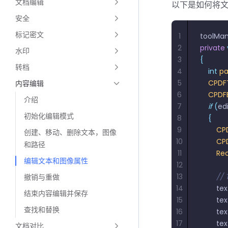
文档编辑
以下是如何将文
安全
标记密文
1
toolMa
2
private
水印
3
{
转档
4
    int
 p
5
    CPD
内容编辑
6
    CPDF
介绍
7
    if
 (
ed
初始化编辑模式
8
    {
9
        
创建、移动、删除文本，图像
10
        
和路径
11
        Re
编辑文本和图像属性
12
13
        /
撤销与重做
14
        t
结束内容编辑并保存
15
        t
查找和替换
16
        t
17
        t
文档对比