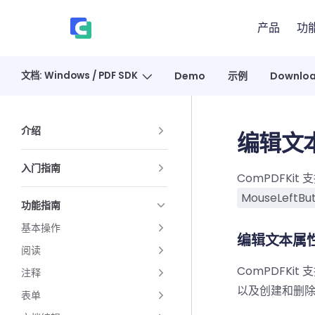
Skip to content
产品
功
、
文档: Windows / PDF SDK
Demo
示例
Downlo
Sidebar Navigation
介绍
编辑文
入门指南
ComPDFKi
MouseLeftBu
功能指南
基本操作
编辑文本属
阅读
ComPDFK
注释
以及创建和删
表单