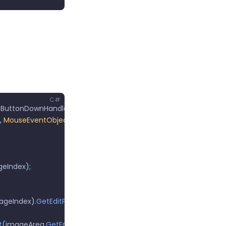
C#
tButtonDownHandler
;
,
 MouseEventObject
 e
)
geIndex
);
ageIndex
).
GetEditPage
();
t
(
imageArea
.
GetFrame
());