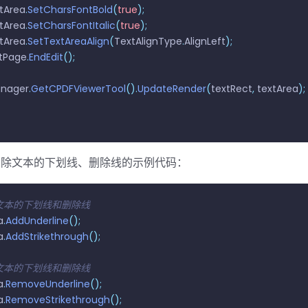
extArea
.
SetCharsFontBold
(
true
);
extArea
.
SetCharsFontItalic
(
true
);
extArea
.
SetTextAreaAlign
(
TextAlignType
.
AlignLeft
);
ditPage
.
EndEdit
();
manager
.
GetCPDFViewerTool
().
UpdateRender
(
textRect
,
 textArea
);
删除文本的下划线、删除线的示例代码：
建文本的下划线和删除线
a
.
AddUnderline
();
a
.
AddStrikethrough
();
除文本的下划线和删除线
a
.
RemoveUnderline
();
a
.
RemoveStrikethrough
();