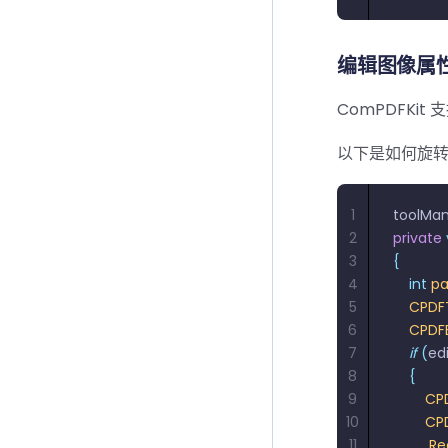
编辑图像属
ComPDFK
以下是如何旋
1
toolMa
2
private
3
{
4
    int
 p
5
    CPD
6
    CPDF
7
    if
 (
ed
8
    {
9
        
10
        
11
         R