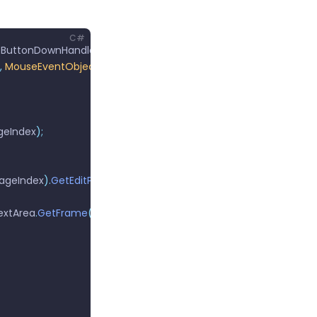
C#
tButtonDownHandler
;
,
 MouseEventObject
 e
)
geIndex
);
ageIndex
).
GetEditPage
();
extArea
.
GetFrame
());