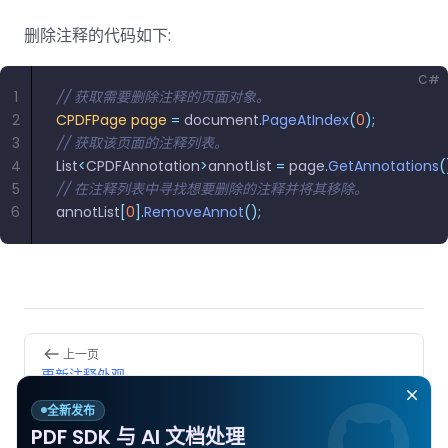
南
桌面端
智能文档抽
航
MCP
AI
编辑
文档
Open
Web
登录
取
空
政
Teams
Android
Server
DocSlig
删除注释的代码如下:
服务器端
图层
对比
Windows
Open
API
府
SDK
内容
Web 指
指南
API
AI
制
Java
C#
编辑
PDF/A,
分色
联系销售
南
私有
1
// 获取需要删除注释的页面对象。
DocSlight
造
医
SDK
Flutter
PDF/X,
2
CPDFPage
 page
 =
Mac 指南
 document
.
PageAtIndex
私有化部
(
0
);
署
疗
SDK
签名
PDF/E,
3
// 获取该页面的注释列表。
署
金
.NET
PDF/UA
4
List
<
CPDFAnnotation
>
annotList 
=
 page
.
GetAnnotations
(
移动端
融
SDK
iOS SDK
5
// 在注释列表中寻找想要删除的注释并将其移除。
服务器端
6
annotList
[
0
].
RemoveAnnot
();
Android
C++
React
中小企业支
为初创公司和团队提供可负担且合理的价
Java
指南
完整功能清单
SDK
Native
持:
格。
指南
SDK
Flutter 指
PHP
.NET 指
南
SDK
南
Pager
上一页
iOS 指南
Python
更新注释外观
C 指南
SDK
React
全新发布
下一页
C++ 指
Native 指
PDF SDK 与 AI 文档处理