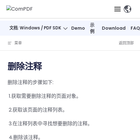
Skip to content
、
示
文档: Windows / PDF SDK
Demo
Download
FAQ
产品
例
菜单
返回顶部
功能
ComPDF
ComPDF
ComPDF 
SDK
Cloud
删除注释
解决方案
立即体验
必备功能
高级功能
智能文档处
立即体
立即
删除注释的步骤如下:
验
体验
概览
在线工具
桌面端
PDF
文档生
转
智能全文
智能文档处理
行业
Web 应用
查看
成
换
析
​ 1.获取需要删除注释的页面对象。
解决
Windows
Open
智能全
Web
器
开发者
概览
方案
教
ShareP
SDK
API
解析
表单
测量
智能文档
​ 2.获取该页面的注释列表。
育
Web
注
取
智能全文解
建
Salesf
定价
SDK
Mac SDK
私有化
智能文
​ 3.在注释列表中寻找想要删除的注释。
释
安全
压缩
ComPDF
ComPDF
ComPD
析
筑
印
部署
抽取
PDF
AI
SDK 指南
Cloud 指
AI 指南
刷
OneDri
移动端
​ 4.删除该注释。
文档
标记密文
DocSligh