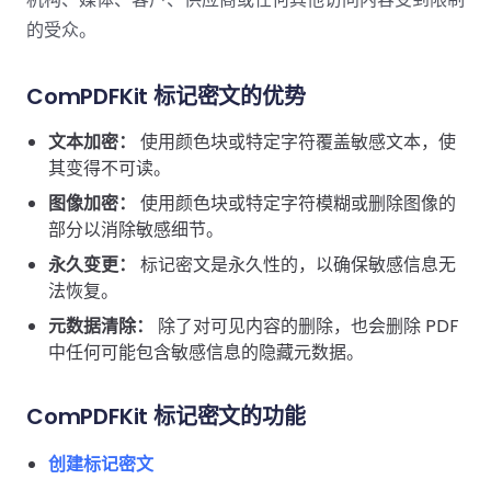
南
桌面端
智能文档抽
航
MCP
AI
编辑
文档
Open
的受众。
Web
登录
取
空
政
Teams
Android
Server
DocSlig
服务器端
图层
对比
Windows
Open
API
府
SDK
内容
Web 指
指南
API
AI
制
Java
ComPDFKit 标记密文的优势
编辑
PDF/A,
分色
联系销售
南
私有
DocSlight
造
医
SDK
Flutter
PDF/X,
Mac 指南
私有化部
署
疗
文本加密：
使用颜色块或特定字符覆盖敏感文本，使
SDK
签名
PDF/E,
署
金
其变得不可读。
.NET
PDF/UA
移动端
融
SDK
iOS SDK
图像加密：
使用颜色块或特定字符模糊或删除图像的
服务器端
部分以消除敏感细节。
Android
C++
React
中小企业支
为初创公司和团队提供可负担且合理的价
永久变更：
Java
标记密文是永久性的，以确保敏感信息无
指南
完整功能清单
SDK
Native
持:
格。
法恢复。
指南
SDK
Flutter 指
元数据清除：
PHP
除了对可见内容的删除，也会删除 PDF
.NET 指
南
中任何可能包含敏感信息的隐藏元数据。
SDK
南
iOS 指南
Python
ComPDFKit 标记密文的功能
C 指南
SDK
React
创建标记密文
C++ 指
Native 指