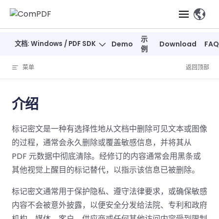
Skip to content
、
示
文档: Windows / PDF SDK
Demo
Download
FAQ
产品
例
菜单
返回顶部
功能
ComPDF
ComPDF
ComPDF 
SDK
Cloud
介绍
解决方案
立即体验
必备功能
高级功能
智能文档处
立即体
立即
标记密文是一种有选择性地从文档中删除可见文本或图像
验
体验
概览
在线工具
桌面端
PDF
文档生
转
智能全文
智能文档处理
行业
Web 应用
的过程，通常会永久删除或覆盖敏感信息，并将其从
查看
成
换
析
解决
Windows
Open
智能全
Web
PDF 元数据中彻底清除。经修订的内容通常会用黑条或
器
开发者
概览
方案
教
ShareP
SDK
API
解析
其他视觉上醒目的标记替代，以指示该信息已被删除。
表单
测量
智能文档
育
Web
注
取
智能全文解
建
Salesf
定价
SDK
Mac SDK
私有化
智能文
标记密文通常用于保护隐私、遵守法律要求，或确保敏感
释
安全
压缩
ComPDF
ComPDF
ComPD
析
筑
印
部署
抽取
内容不会被意外披露，以便安全分发给法院、专利和政府
PDF
AI
SDK 指南
Cloud 指
AI 指南
刷
OneDri
移动端
文档
标记密文
DocSligh
机构、媒体、客户、供应商或任何其他访问内容受到限制