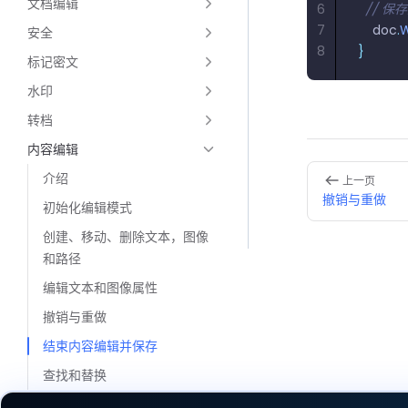
文档编辑
6
  //
7
    doc
.
W
安全
8
}
标记密文
水印
转档
内容编辑
Pager
介绍
上一页
撤销与重做
初始化编辑模式
创建、移动、删除文本，图像
和路径
编辑文本和图像属性
撤销与重做
结束内容编辑并保存
查找和替换
文档对比