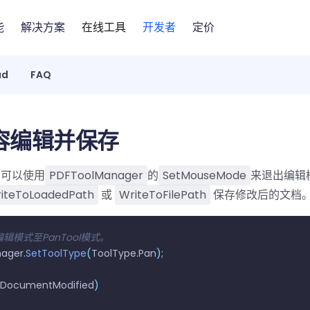
能
解决方案
在线工具
开发者
定价
ad
FAQ
容编辑并保存
您可以使用
PDFToolManager
的
SetMouseMode
来退出编辑
iteToLoadedPath
或
WriteToFilePath
保存修改后的文档
编辑模式至PanTool模式。
nager
.
SetToolType
(
ToolType
.
Pan
);
sDocumentModified
)