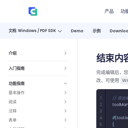
Skip to content
产品
功
、
文档: Windows / PDF SDK
Demo
示例
Downlo
Sidebar Navigation
介绍
结束内
入门指南
完成编辑后，
改，可使用
Wr
功能指南
基本操作
1
// 退出
阅读
2
toolMa
注释
3
4
if
(
tool
.
I
表单
5
{