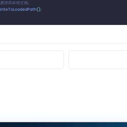
 保存更改到本地文档。
riteToLoadedPath
();