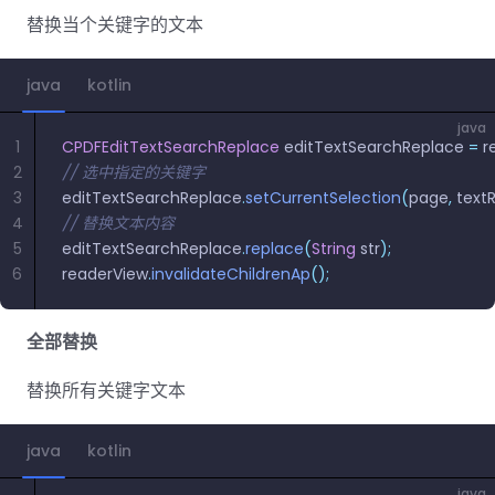
南
南
替换当个关键字的文本
免费试用:
立即获取您的 30 天免费试用许可证。
PHP 指
java
kotlin
南
java
Python
1
CPDFEditTextSearchReplace
 editTextSearchReplace 
=
 r
指南
2
// 选中指定的关键字
3
editTextSearchReplace
.
setCurrentSelection
(
page
,
 text
Node.js
4
// 替换文本内容
指南
5
editTextSearchReplace
.
replace
(
String
 str
);
6
readerView
.
invalidateChildrenAp
();
Ruby 指
南
全部替换
Go 指南
替换所有关键字文本
java
kotlin
java