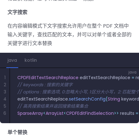
南
桌面端
智能文档抽
航
MCP
AI
编辑
文档
Open
Web
登录
取
空
政
Teams
Android
Server
DocSlig
服务器端
文字搜索
图层
对比
Windows
Open
API
府
SDK
内容
Web 指
指南
API
AI
制
Java
在内容编辑模式下文字搜索允许用户在整个 PDF 文档中
编辑
PDF/A,
分色
联系销售
南
私有
DocSlight
造
医
SDK
Flutter
输入关键字，查找匹配的文本，并可以对单个或者全部的
PDF/X,
Mac 指南
私有化部
署
疗
SDK
关键字进行文本替换
签名
PDF/E,
署
金
.NET
PDF/UA
移动端
融
SDK
iOS SDK
java
服务器端
kotlin
Android
C++
React
java
中小企业支
为初创公司和团队提供可负担且合理的价
Java
指南
完整功能清单
SDK
Native
1
CPDFEditTextSearchReplace
 editTextSearchReplace 
=
 r
持:
格。
指南
SDK
2
// keywords : 搜索的关键字
Flutter 指
3
// options : 搜索选项, 0:忽略大小写, 1:区分大小写，2: 匹配
PHP
.NET 指
南
4
editTextSearchReplace
.
setSearchConfig
(
String
 keywor
SDK
南
5
// 高亮搜索结果并返回搜索结果集合
iOS 指南
6
SparseArray
<
ArrayList
<
CPDFEditFindSelection
>>
 results 
=
Python
C 指南
SDK
React
单个替换
C++ 指
Native 指