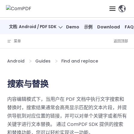
Skip to content
、
文档: Android / PDF SDK
Demo
示例
Download
FAQ
产品
菜单
返回顶部
功能
ComPDF
ComPDF
ComPDF 
SDK
Cloud
Android
Guides
Find and replace
解决方案
立即体验
必备功能
高级功能
智能文档处
立即体
立即
验
体验
概览
在线工具
桌面端
搜索与替换
PDF
文档生
转
智能全文
智能文档处理
行业
Web 应用
查看
成
换
析
解决
Windows
Open
智能全
Web
器
开发者
内容编辑模式下，当用户在 PDF 文档中执行文字搜索和
概览
方案
教
ShareP
SDK
API
解析
表单
测量
智能文档
育
替换时，搜索结果通常会高亮显示匹配的文本片段，并提
Web
注
取
智能全文解
建
Salesf
定价
SDK
Mac SDK
私有化
智能文
供导航到对应位置的链接，并可以对单个关键字或者所有
释
安全
压缩
ComPDF
ComPDF
ComPD
析
筑
印
部署
抽取
关键字进行文本替换。 通过 ComPDF SDK 提供的搜索
PDF
AI
SDK 指南
Cloud 指
AI 指南
刷
OneDri
移动端
和替换功能，您可以轻松实现这一功能。
文档
标记密文
DocSligh