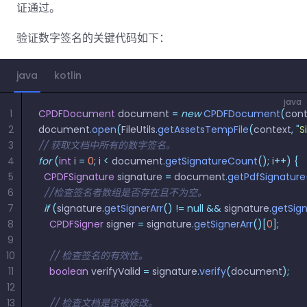
南
桌面端
智能文档抽
航
MCP
AI
证通过。
编辑
文档
Open
Web
登录
取
空
政
Teams
Android
Server
DocSlig
服务器端
图层
对比
Windows
Open
API
府
验证数字签名的关键代码如下：
SDK
内容
Web 指
指南
API
AI
制
Java
编辑
PDF/A,
分色
联系销售
南
私有
DocSlight
造
医
SDK
Flutter
java
kotlin
PDF/X,
Mac 指南
私有化部
署
疗
SDK
签名
PDF/E,
署
金
java
.NET
PDF/UA
1
CPDFDocument
 document 
=
 new
 CPDFDocument
(
cont
移动端
融
SDK
iOS SDK
2
document
.
open
(
FileUtils
.
getAssetsTempFile
(
context
,
 "
S
服务器端
3
// 获取文档中所有的数字签名。
Android
C++
React
4
for
 (
int
 i 
=
 0
;
 i 
<
 document
.
getSignatureCount
();
 i
++)
 {
中小企业支
为初创公司和团队提供可负担且合理的价
Java
指南
完整功能清单
SDK
Native
5
  CPDFSignature
持:
 signature 
格。
=
 document
.
getPdfSignature
指南
SDK
6
  //检查签名者数组是否存在且不为空。
Flutter 指
PHP
7
  if
 (
signature
.
getSignerArr
()
 !=
 null
 &&
 signature
.
getSign
.NET 指
南
SDK
8
    CPDFSigner
 signer 
=
 signature
.
getSignerArr
()[
0
];
南
9
iOS 指南
Python
10
    // 检查签名的有效性。
C 指南
SDK
11
    boolean
 verifyValid 
=
 signature
.
verify
(
document
);
React
12
C++ 指
Native 指
13
    // 检查文档是否被修改。