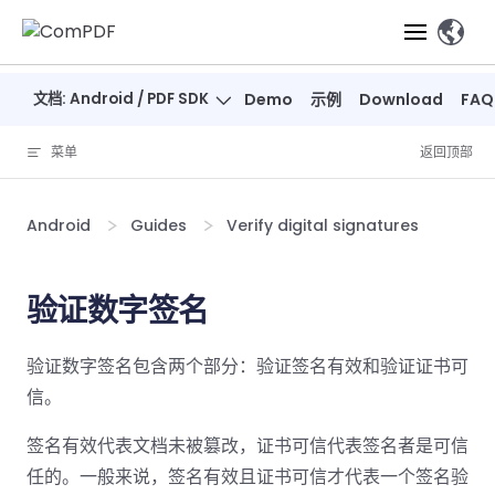
Skip to content
、
文档: Android / PDF SDK
Demo
示例
Download
FAQ
产品
菜单
返回顶部
功能
ComPDF
ComPDF
ComPDF 
SDK
Cloud
Android
Guides
Verify digital signatures
解决方案
立即体验
必备功能
高级功能
智能文档处
立即体
立即
验
体验
概览
在线工具
桌面端
验证数字签名
PDF
文档生
转
智能全文
智能文档处理
行业
Web 应用
查看
成
换
析
解决
Windows
Open
智能全
Web
器
开发者
验证数字签名包含两个部分：验证签名有效和验证证书可
概览
方案
教
ShareP
SDK
API
解析
表单
测量
智能文档
育
信。
Web
注
取
智能全文解
建
Salesf
定价
SDK
Mac SDK
私有化
智能文
释
安全
压缩
ComPDF
ComPDF
ComPD
签名有效代表文档未被篡改，证书可信代表签名者是可信
析
筑
印
部署
抽取
PDF
AI
SDK 指南
Cloud 指
AI 指南
刷
OneDri
任的。一般来说，签名有效且证书可信才代表一个签名验
移动端
文档
标记密文
DocSligh