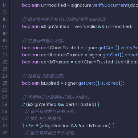
南
南
14
    boolean
 unmodified 
=
 signature
.
verifyDocument
(
do
免费试用:
立即获取您的 30 天免费试用许可证。
15
PHP 指
16
    // 确定签名是否有效以及确定文档未被修改。
南
17
    boolean
 isSignVerified 
=
 verifyValid 
&&
 unmodified
;
18
Python
19
    // 检查证书是否可信。
指南
20
    boolean
 certChainTrusted 
=
 signer
.
getCert
().
verifyG
21
    boolean
 certificateIsTrusted 
=
 signer
.
getCert
().
check
Node.js
22
    boolean
 certIsTrusted 
=
 certChainTrusted 
||
 certifica
23
指南
24
    // 检查证书是否过期。
25
    boolean
 isExpired 
=
 signer
.
getCert
().
isExpired
();
Ruby 指
26
南
27
    // 根据验证结果采执行相应的操作。
28
    if
 (
isSignVerified 
&&
 certIsTrusted
)
 {
Go 指南
29
      // 签名有效并且证书可信。
30
      // 执行相应的操作。
31
    }
 else
 if
 (
isSignVerified 
&&
 !
certIsTrusted
)
 {
32
      // 签名有效但证书不可信。