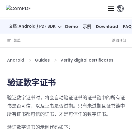
Skip to content
、
文档: Android / PDF SDK
Demo
示例
Download
FAQ
产品
菜单
返回顶部
功能
ComPDF
ComPDF
ComPDF 
SDK
Cloud
Android
Guides
Verify digital certificates
解决方案
立即体验
必备功能
高级功能
智能文档处
立即体
立即
验
体验
概览
在线工具
桌面端
验证数字证书
PDF
文档生
转
智能全文
智能文档处理
行业
Web 应用
查看
成
换
析
解决
Windows
Open
智能全
Web
器
开发者
验证数字证书时，将会自动验证证书的证书链中的所有证
概览
方案
教
ShareP
SDK
API
解析
表单
测量
智能文档
育
书是否可信，以及证书是否过期。只有未过期且证书链中
Web
注
取
智能全文解
建
Salesf
定价
SDK
Mac SDK
私有化
智能文
所有证书都可信的证书，才是可信任的数字证书。
释
安全
压缩
ComPDF
ComPDF
ComPD
析
筑
印
部署
抽取
PDF
AI
SDK 指南
Cloud 指
AI 指南
刷
OneDri
验证数字证书的示例代码如下：
移动端
文档
标记密文
DocSligh