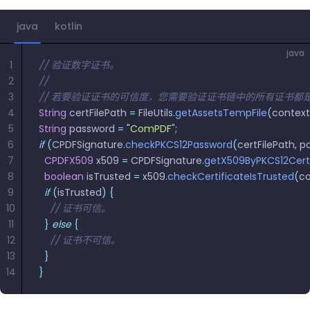
南
桌面端
智能文档抽
航
MCP
AI
编辑
文档
Open
Web
登录
取
空
政
Teams
Android
Server
DocSlig
服务器端
java
kotlin
图层
对比
Windows
Open
API
府
SDK
内容
Web 指
指南
API
AI
制
java
Java
编辑
PDF/A,
分色
联系销售
1
// 验证数字证书。
南
私有
DocSlight
造
医
SDK
Flutter
PDF/X,
2
// 
Mac 指南
私有化部
署
疗
SDK
签名
PDF/E,
3
// 若要验证证书的可信度，您需要验证证书链中的所有证书都
署
金
.NET
PDF/UA
4
String
 certFilePath 
=
 FileUtils
.
getAssetsTempFile
(
context
移动端
融
SDK
iOS SDK
5
String
 password 
=
 "
ComPDF
"
;
服务器端
6
if
 (
CPDFSignature
.
checkPKCS12Password
(
certFilePath
,
 p
Android
C++
React
7
  CPDFX509
 x509 
=
 CPDFSignature
.
getX509ByPKCS12Cert
中小企业支
为初创公司和团队提供可负担且合理的价
Java
指南
完整功能清单
SDK
Native
8
  boolean
 isTrusted 
=
 x509
.
checkCertificateIsTrusted
(
co
持:
格。
指南
SDK
9
  if
 (
isTrusted
)
 {
Flutter 指
PHP
10
    // 证书可信。
.NET 指
南
SDK
11
  }
 else
 {
南
12
    // 证书不可信。
iOS 指南
Python
13
  }
C 指南
SDK
14
}
React
C++ 指
Native 指