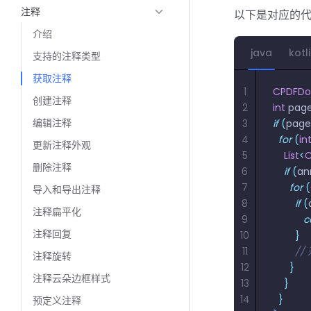
注释
以下是对应的
介绍
java
kotl
支持的注释类型
获取注释
1
CPDFD
创建注释
2
int
 pag
编辑注释
3
if
 (
page
4
  for
 (
in
更新注释外观
5
    List
<
C
删除注释
6
    if
 (
an
7
      for
 (
导入和导出注释
8
        if
 (
注释扁平化
9
         
注释回复
10
        }
11
     
注释旋转
12
      }
注释云朵边框样式
13
    }
14
  }
预定义注释