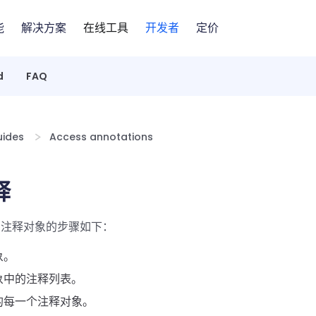
能
解决方案
在线工具
开发者
定价
d
FAQ
ides
Access annotations
释
和注释对象的步骤如下：
象。
象中的注释列表。
的每一个注释对象。