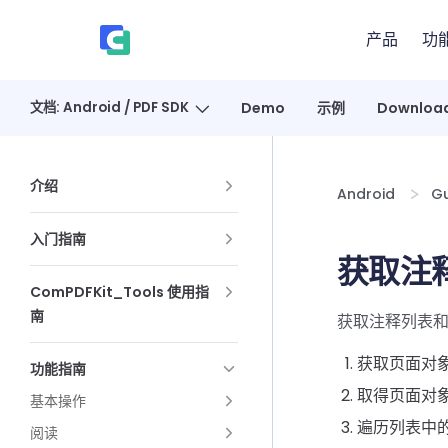
Skip to content
产品
功
、
文档: Android / PDF SDK
Demo
示例
Downloa
Sidebar Navigation
介绍
Android
Gu
入门指南
获取注
ComPDFKit_Tools 使用指
南
获取注释列表
获取页面对
功能指南
取得页面对
基本操作
遍历列表中
阅读