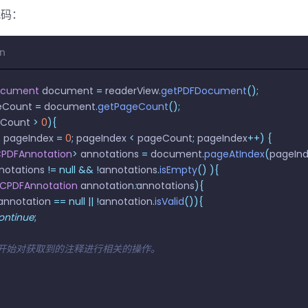
代码：
in
ocument
 document 
=
 readerView
.
getPDFDocument
();
eCount 
=
 document
.
getPageCount
();
Count 
>
 0
){
t
 pageIndex 
=
 0
;
 pageIndex 
<
 pageCount
;
 pageIndex
++)
 {
PDFAnnotation
>
 annotations 
=
 document
.
pageAtIndex
(
pageIn
notations 
!=
 null
 &&
 !
annotations
.
isEmpty
()
 ){
CPDFAnnotation
 annotation
:
annotations
){
annotation 
==
 null
 ||
 !
annotation
.
isValid
()){
  continue
;
   // 开始对获取到的注释进行相关的操作。