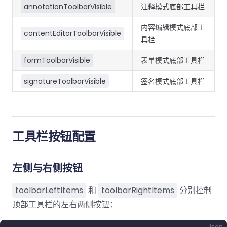
南
南
annotationToolbarVisible
注释模式底部工具栏
免费试用:
立即获取您的 30 天免费试用许可证。
内容编辑模式底部工
PHP 指
contentEditorToolbarVisible
具栏
南
formToolbarVisible
表单模式底部工具栏
Python
指南
signatureToolbarVisible
签名模式底部工具栏
Node.js
指南
工具栏按钮配置
Ruby 指
南
左侧与右侧按钮
Go 指南
toolbarLeftItems
和
toolbarRightItems
分别控制
顶部工具栏的左右两侧按钮：
json