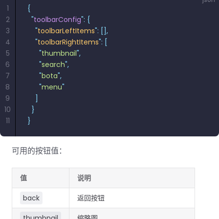
1
{
2
  "
toolbarConfig
"
:
 {
3
    "
toolbarLeftItems
"
:
 [],
4
    "
toolbarRightItems
"
:
 [
5
      "
thumbnail
"
,
6
      "
search
"
,
7
      "
bota
"
,
8
      "
menu
"
9
    ]
10
  }
11
}
可用的按钮值：
值
说明
back
返回按钮
thumbnail
缩略图