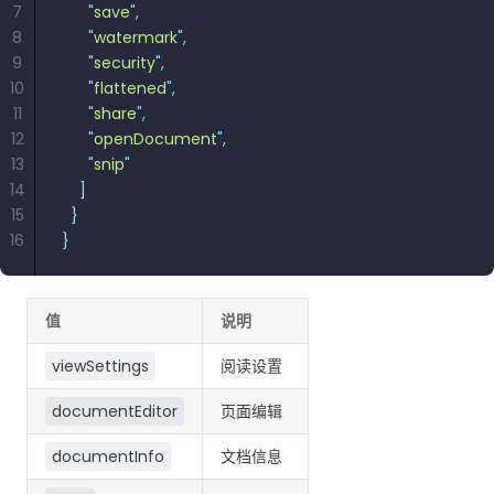
7
      "
save
"
,
8
      "
watermark
"
,
9
      "
security
"
,
10
      "
flattened
"
,
11
      "
share
"
,
12
      "
openDocument
"
,
13
      "
snip
"
14
    ]
15
  }
16
}
值
说明
viewSettings
阅读设置
documentEditor
页面编辑
documentInfo
文档信息