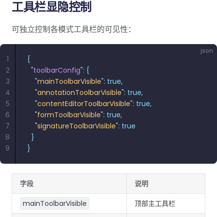
南
桌面端
智能文档抽
航
工具栏显隐控制
MCP
AI
编辑
文档
Open
Web
登录
取
空
政
Teams
Android
Server
DocSlig
服务器端
图层
对比
Windows
Open
API
府
SDK
可独立控制各模式工具栏的可见性：
内容
Web 指
指南
API
AI
制
Java
编辑
PDF/A,
分色
联系销售
南
私有
DocSlight
造
医
SDK
Flutter
json
PDF/X,
Mac 指南
私有化部
署
1
{
疗
SDK
签名
PDF/E,
署
2
  "
toolbarConfig
"
:
 {
金
.NET
PDF/UA
3
    "
mainToolbarVisible
"
:
 true,
移动端
融
SDK
iOS SDK
4
    "
annotationToolbarVisible
"
:
 true,
服务器端
5
    "
contentEditorToolbarVisible
"
:
 true,
Android
C++
React
6
    "
formToolbarVisible
"
:
 true,
中小企业支
为初创公司和团队提供可负担且合理的价
Java
指南
完整功能清单
SDK
Native
持:
格。
7
    "
signatureToolbarVisible
"
:
 true
指南
SDK
8
  }
Flutter 指
PHP
9
}
.NET 指
南
SDK
南
iOS 指南
Python
字段
说明
C 指南
SDK
React
mainToolbarVisible
顶部主工具栏
C++ 指
Native 指