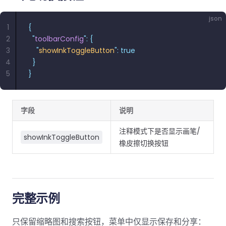
json
1
{
2
  "
toolbarConfig
"
:
 {
3
    "
showInkToggleButton
"
:
 true
4
  }
5
}
字段
说明
注释模式下是否显示画笔/
showInkToggleButton
橡皮擦切换按钮
完整示例
只保留缩略图和搜索按钮，菜单中仅显示保存和分享：