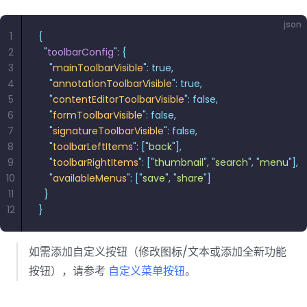
json
1
{
2
  "
toolbarConfig
"
:
 {
3
    "
mainToolbarVisible
"
:
 true,
4
    "
annotationToolbarVisible
"
:
 true,
5
    "
contentEditorToolbarVisible
"
:
 false,
6
    "
formToolbarVisible
"
:
 false,
7
    "
signatureToolbarVisible
"
:
 false,
8
    "
toolbarLeftItems
"
:
 [
"
back
"
],
9
    "
toolbarRightItems
"
:
 [
"
thumbnail
"
,
 "
search
"
,
 "
menu
"
],
10
    "
availableMenus
"
:
 [
"
save
"
,
 "
share
"
]
11
  }
12
}
如需添加自定义按钮（修改图标/文本或添加全新功能
按钮），请参考
自定义菜单按钮
。