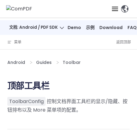
Skip to content
、
文档: Android / PDF SDK
Demo
示例
Download
FAQ
产品
菜单
返回顶部
功能
ComPDF
ComPDF
ComPDF 
SDK
Cloud
Android
Guides
Toolbar
解决方案
立即体验
必备功能
高级功能
智能文档处
立即体
立即
验
体验
概览
在线工具
桌面端
顶部工具栏
PDF
文档生
转
智能全文
智能文档处理
行业
Web 应用
查看
成
换
析
解决
Windows
Open
智能全
Web
器
开发者
ToolbarConfig
控制文档界面工具栏的显示/隐藏、按
概览
方案
教
ShareP
SDK
API
解析
表单
测量
智能文档
育
钮排布以及 More 菜单项的配置。
Web
注
取
智能全文解
建
Salesf
定价
SDK
Mac SDK
私有化
智能文
释
安全
压缩
ComPDF
ComPDF
ComPD
析
筑
印
部署
抽取
PDF
AI
SDK 指南
Cloud 指
AI 指南
刷
OneDri
移动端
文档
标记密文
DocSligh