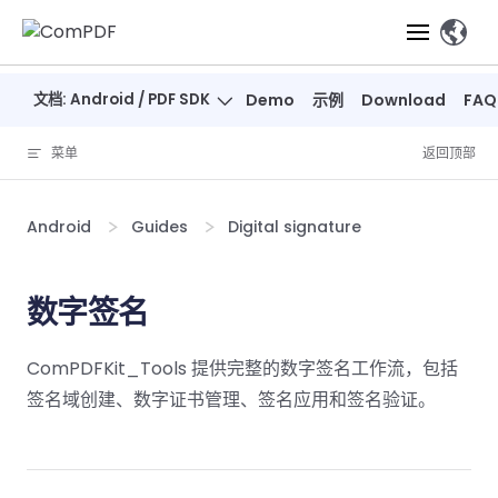
Skip to content
、
文档: Android / PDF SDK
Demo
示例
Download
FAQ
产品
菜单
返回顶部
功能
ComPDF
ComPDF
ComPDF 
SDK
Cloud
Android
Guides
Digital signature
解决方案
立即体验
必备功能
高级功能
智能文档处
立即体
立即
验
体验
概览
在线工具
桌面端
数字签名
PDF
文档生
转
智能全文
智能文档处理
行业
Web 应用
查看
成
换
析
解决
Windows
Open
智能全
Web
器
开发者
ComPDFKit_Tools 提供完整的数字签名工作流，包括
概览
方案
教
ShareP
SDK
API
解析
表单
测量
智能文档
育
签名域创建、数字证书管理、签名应用和签名验证。
Web
注
取
智能全文解
建
Salesf
定价
SDK
Mac SDK
私有化
智能文
释
安全
压缩
ComPDF
ComPDF
ComPD
析
筑
印
部署
抽取
PDF
AI
SDK 指南
Cloud 指
AI 指南
刷
OneDri
移动端
文档
标记密文
DocSligh