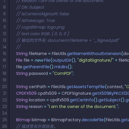
7
// Reason: I am the owner of the document.
8
// DN: Subject
9
// IsContentAlginLeft: false
10
// IsDrawLogo: True
11
// LogoBitmap: logo.png
12
// text color RGB: { 0, 0, 0 }
13
// 输出的文件名: document.FileName + "_Signed.pdf"
14
//
15
String
 fileName 
=
 FileUtils
.
getNameWithoutExtension
(
do
16
File
 file 
=
 new
 File
(
outputDir
(),
 "
digitalSignature/
"
 +
 file
17
file
.
getParentFile
().
mkdirs
();
18
String
 password 
=
 "
ComPDF
"
;
19
20
String
 certPath 
=
 FileUtils
.
getAssetsTempFile
(
context
,
 "
C
21
CPDFX509
 cpdfx509 
=
 CPDFSignature
.
getX509ByPKCS12
22
String
 location 
=
 cpdfx509
.
getCertInfo
().
getSubject
().
g
23
String
 reason 
=
 "
I am the owner of the document.
"
;
24
25
Bitmap
 bitmap 
=
 BitmapFactory
.
decodeFile
(
FileUtils
.
get
26
// 描述签名外观信息。