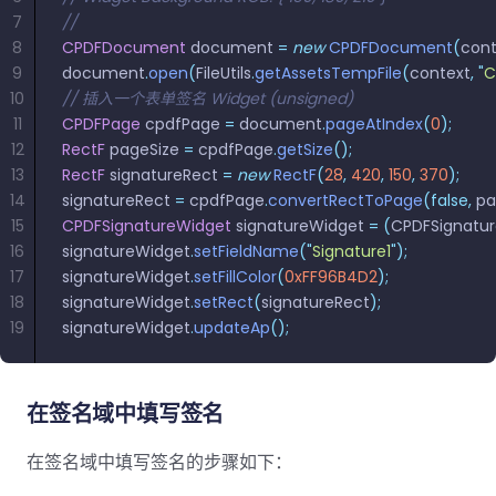
南
南
7
// 
免费试用:
立即获取您的 30 天免费试用许可证。
8
CPDFDocument
 document 
=
 new
 CPDFDocument
(
cont
PHP 指
9
document
.
open
(
FileUtils
.
getAssetsTempFile
(
context
,
 "
C
南
10
// 插入一个表单签名 Widget (unsigned)
11
CPDFPage
 cpdfPage 
=
 document
.
pageAtIndex
(
0
);
Python
12
RectF
 pageSize 
=
 cpdfPage
.
getSize
();
指南
13
RectF
 signatureRect 
=
 new
 RectF
(
28
,
 420
,
 150
,
 370
);
14
signatureRect 
=
 cpdfPage
.
convertRectToPage
(false,
 p
Node.js
15
CPDFSignatureWidget
 signatureWidget 
=
 (
CPDFSignatu
指南
16
signatureWidget
.
setFieldName
(
"
Signature1
"
);
17
signatureWidget
.
setFillColor
(
0xFF96B4D2
);
Ruby 指
18
signatureWidget
.
setRect
(
signatureRect
);
19
signatureWidget
南
.
updateAp
();
Go 指南
在签名域中填写签名
在签名域中填写签名的步骤如下：