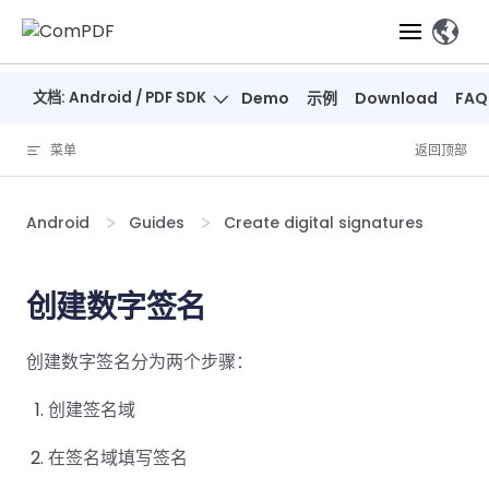
Skip to content
、
文档: Android / PDF SDK
Demo
示例
Download
FAQ
产品
菜单
返回顶部
功能
ComPDF
ComPDF
ComPDF 
SDK
Cloud
Android
Guides
Create digital signatures
解决方案
立即体验
必备功能
高级功能
智能文档处
立即体
立即
验
体验
概览
在线工具
桌面端
创建数字签名
PDF
文档生
转
智能全文
智能文档处理
行业
Web 应用
查看
成
换
析
解决
Windows
Open
智能全
Web
器
开发者
创建数字签名分为两个步骤：
概览
方案
教
ShareP
SDK
API
解析
表单
测量
智能文档
育
Web
注
取
创建签名域
智能全文解
建
Salesf
定价
SDK
Mac SDK
私有化
智能文
释
安全
压缩
ComPDF
ComPDF
ComPD
析
筑
印
部署
抽取
在签名域填写签名
PDF
AI
SDK 指南
Cloud 指
AI 指南
刷
OneDri
移动端
文档
标记密文
DocSligh