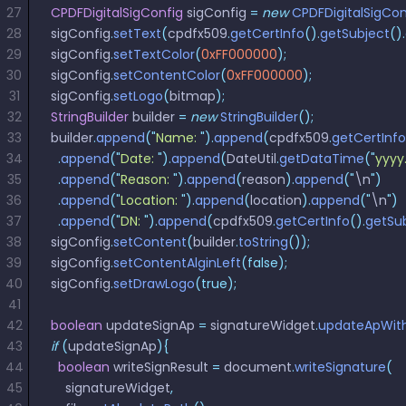
27
CPDFDigitalSigConfig
 sigConfig 
=
 new
 CPDFDigitalSigCon
28
sigConfig
.
setText
(
cpdfx509
.
getCertInfo
().
getSubject
().
29
sigConfig
.
setTextColor
(
0xFF000000
);
30
sigConfig
.
setContentColor
(
0xFF000000
);
31
sigConfig
.
setLogo
(
bitmap
);
32
StringBuilder
 builder 
=
 new
 StringBuilder
();
33
builder
.
append
(
"
Name: 
"
).
append
(
cpdfx509
.
getCertInfo
34
  .
append
(
"
Date: 
"
).
append
(
DateUtil
.
getDataTime
(
"
yyyy
35
  .
append
(
"
Reason: 
"
).
append
(
reason
).
append
(
"
\n
"
)
36
  .
append
(
"
Location: 
"
).
append
(
location
).
append
(
"
\n
"
)
37
  .
append
(
"
DN: 
"
).
append
(
cpdfx509
.
getCertInfo
().
getSu
38
sigConfig
.
setContent
(
builder
.
toString
());
39
sigConfig
.
setContentAlginLeft
(false);
40
sigConfig
.
setDrawLogo
(true);
41
42
boolean
 updateSignAp 
=
 signatureWidget
.
updateApWith
43
if
 (
updateSignAp
){
44
  boolean
 writeSignResult 
=
 document
.
writeSignature
(
45
    signatureWidget
,