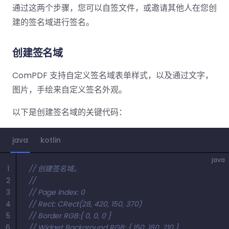
南
桌面端
智能文档抽
航
MCP
AI
通过这两个步骤，您可以自签文件，或邀请其他人在您创
编辑
文档
Open
Web
登录
取
空
政
Teams
Android
Server
DocSlig
服务器端
建的签名域进行签名。
图层
对比
Windows
Open
API
府
SDK
内容
Web 指
指南
API
AI
制
Java
编辑
PDF/A,
分色
联系销售
南
私有
创建签名域
DocSlight
造
医
SDK
Flutter
PDF/X,
Mac 指南
私有化部
署
疗
SDK
签名
PDF/E,
署
ComPDF 支持自定义签名域表单样式，以及通过文字，
金
.NET
PDF/UA
移动端
融
图片，手绘来自定义签名外观。
SDK
iOS SDK
服务器端
Android
以下是创建签名域的关键代码：
C++
React
中小企业支
为初创公司和团队提供可负担且合理的价
Java
指南
完整功能清单
SDK
Native
持:
格。
指南
SDK
java
kotlin
Flutter 指
PHP
.NET 指
南
java
SDK
1
// 创建签名域。
南
2
// 
iOS 指南
Python
3
// Page Index: 0
C 指南
SDK
4
// Rect: CRect(28, 420, 150, 370)
React
5
// Border RGB:{ 0, 0, 0 }  
C++ 指
Native 指
6
// Widget Background RGB: { 150, 180, 210 }