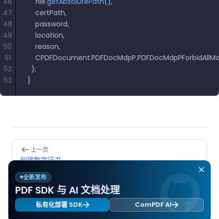
46
    file
.
getAbsolutePath
(),
47
    certPath
,
48
    password
,
49
    location
,
50
    reason
,
51
    CPDFDocument
.
PDFDocMdpP
.
PDFDocMdpPForbidAllMo
52
  );
53
}
Pager
上一页
创建数字证书
全新发布
下一页
PDF SDK 与 AI 文档处理
读取数字签名信息
私有化部署 SDK
ComPDF AI