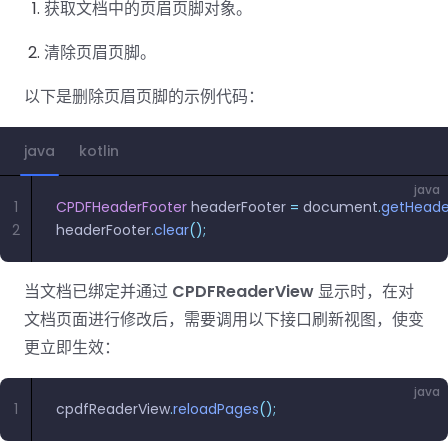
获取文档中的页眉页脚对象。
清除页眉页脚。
以下是删除页眉页脚的示例代码：
java
kotlin
java
1
CPDFHeaderFooter
 headerFooter 
=
 document
.
getHeade
2
headerFooter
.
clear
();
当文档已绑定并通过
CPDFReaderView
显示时，在对
文档页面进行修改后，需要调用以下接口刷新视图，使变
更立即生效：
java
1
cpdfReaderView
.
reloadPages
();