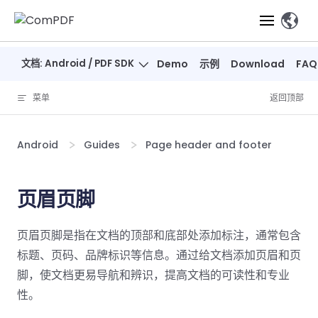
Skip to content
、
文档: Android / PDF SDK
Demo
示例
Download
FAQ
产品
菜单
返回顶部
功能
ComPDF
ComPDF
ComPDF 
SDK
Cloud
Android
Guides
Page header and footer
解决方案
立即体验
必备功能
高级功能
智能文档处
立即体
立即
验
体验
概览
在线工具
桌面端
页眉页脚
PDF
文档生
转
智能全文
智能文档处理
行业
Web 应用
查看
成
换
析
解决
Windows
Open
智能全
Web
器
开发者
页眉页脚是指在文档的顶部和底部处添加标注，通常包含
概览
方案
教
ShareP
SDK
API
解析
表单
测量
智能文档
育
标题、页码、品牌标识等信息。通过给文档添加页眉和页
Web
注
取
智能全文解
建
Salesf
定价
SDK
Mac SDK
私有化
智能文
脚，使文档更易导航和辨识，提高文档的可读性和专业
释
安全
压缩
ComPDF
ComPDF
ComPD
析
筑
印
部署
抽取
性。
PDF
AI
SDK 指南
Cloud 指
AI 指南
刷
OneDri
移动端
文档
标记密文
DocSligh