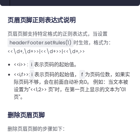
页眉页脚正则表达式说明
页眉页脚支持特定格式的正则表达式，当设置
headerFooter.setRules(1)
时生效，格式为：
<<\d+,\d+>>|<<\d+>>|<<\d+,>>
<<i>> :
i
表示页码的起始值。
<<i,f>>:
i
表示页码的起始值，
f
为页码位数，如果实
际页码不够，会在前面自动补充0。 例如：当文本被
设置为"<<1,2>> 页"时，在第一页上显示的文本为"01
页"。
删除页眉页脚
删除页眉页脚的步骤如下：