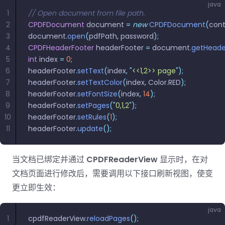
南
南
java
1
// Open document from file path.
免费试用:
立即获取您的 30 天免费试用许可证。
2
CPDFDocument
 document 
=
 new
 CPDFDocument
(
cont
PHP 指
3
document
.
open
(
pdfPath
,
 password
);
南
4
CPDFHeaderFooter
 headerFooter 
=
 document
.
getHeade
5
int
 index 
=
 0
;
Python
6
headerFooter
.
setText
(
index
,
 "
<<1,2>> page
"
);
指南
7
headerFooter
.
setTextColor
(
index
,
 Color
.
RED
);
8
headerFooter
.
setFontSize
(
index
,
 14
);
Node.js
9
headerFooter
.
setPages
(
"
0,1,2
"
);
指南
10
headerFooter
.
setRules
(
1
);
11
headerFooter
.
update
();
Ruby 指
南
当文档已绑定并通过
CPDFReaderView
显示时，在对
文档页面进行修改后，需要调用以下接口刷新视图，使变
Go 指南
更立即生效：
java
1
cpdfReaderView
.
reloadPages
();