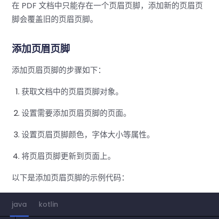
南
桌面端
智能文档抽
航
MCP
AI
在 PDF 文档中只能存在一个页眉页脚，添加新的页眉页
编辑
文档
Open
Web
登录
取
空
政
Teams
Android
Server
DocSlig
服务器端
脚会覆盖旧的页眉页脚。
图层
对比
Windows
Open
API
府
SDK
内容
Web 指
指南
API
AI
制
Java
编辑
PDF/A,
分色
联系销售
添加页眉页脚
南
私有
DocSlight
造
医
SDK
Flutter
PDF/X,
Mac 指南
私有化部
署
疗
SDK
签名
PDF/E,
添加页眉页脚的步骤如下：
署
金
.NET
PDF/UA
移动端
融
SDK
iOS SDK
获取文档中的页眉页脚对象。
服务器端
Android
C++
React
设置需要添加页眉页脚的页面。
中小企业支
为初创公司和团队提供可负担且合理的价
Java
指南
完整功能清单
SDK
Native
持:
格。
指南
SDK
设置页眉页脚颜色，字体大小等属性。
Flutter 指
PHP
.NET 指
南
将页眉页脚更新到页面上。
SDK
南
iOS 指南
以下是添加页眉页脚的示例代码：
Python
C 指南
SDK
React
java
kotlin
C++ 指
Native 指