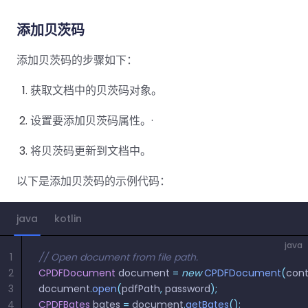
南
桌面端
智能文档抽
航
MCP
AI
编辑
文档
Open
Web
登录
取
空
政
Teams
Android
Server
DocSlig
服务器端
添加贝茨码
图层
对比
Windows
Open
API
府
SDK
内容
Web 指
指南
API
AI
制
Java
添加贝茨码的步骤如下：
编辑
PDF/A,
分色
联系销售
南
私有
DocSlight
造
医
SDK
Flutter
PDF/X,
Mac 指南
私有化部
署
疗
SDK
获取文档中的贝茨码对象。
签名
PDF/E,
署
金
.NET
PDF/UA
移动端
融
设置要添加贝茨码属性。·
SDK
iOS SDK
服务器端
Android
将贝茨码更新到文档中。
C++
React
中小企业支
为初创公司和团队提供可负担且合理的价
Java
指南
完整功能清单
SDK
Native
持:
格。
以下是添加贝茨码的示例代码：
指南
SDK
Flutter 指
PHP
.NET 指
南
java
kotlin
SDK
南
java
iOS 指南
Python
1
// Open document from file path.
C 指南
SDK
2
CPDFDocument
 document 
=
 new
 CPDFDocument
(
cont
React
3
document
.
open
(
pdfPath
,
 password
);
C++ 指
Native 指
4
CPDFBates
 bates 
=
 document
.
getBates
();