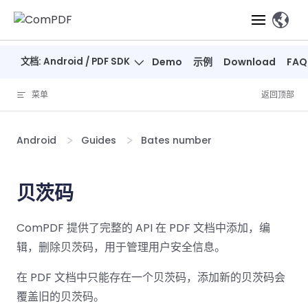
Skip to content
、
文档: Android / PDF SDK
Demo
示例
Download
FAQ
产品
菜单
返回顶部
功能
ComPDF
ComPDF
ComPDF 
SDK
Cloud
Android
Guides
Bates number
解决方案
立即体验
必备功能
高级功能
智能文档处
立即体
立即
验
体验
概览
在线工具
桌面端
贝茨码
PDF
文档生
转
智能全文
智能文档处理
行业
Web 应用
查看
成
换
析
解决
Windows
Open
智能全
Web
器
开发者
ComPDF 提供了完整的 API 在 PDF 文档中添加，编
概览
方案
教
ShareP
SDK
API
解析
表单
测量
智能文档
育
辑，删除贝茨码，用于管理用户安全信息。
Web
注
取
智能全文解
建
Salesf
定价
SDK
Mac SDK
私有化
智能文
释
安全
压缩
ComPDF
ComPDF
ComPD
在 PDF 文档中只能存在一个贝茨码，添加新的贝茨码会
析
筑
印
部署
抽取
PDF
AI
SDK 指南
Cloud 指
AI 指南
刷
OneDri
覆盖旧的贝茨码。
移动端
文档
标记密文
DocSligh