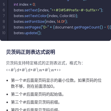
南
南
5
int
 index 
=
 0
;
免费试用:
立即获取您的 30 天免费试用许可证。
6
bates
.
setText
(
index
,
 "
<<#3#5#Prefix-#-Suffix>>
"
);
PHP 指
7
bates
.
setTextColor
(
index
,
 Color
.
RED
);
南
8
bates
.
setFontSize
(
index
,
 14.0F
);
9
bates
.
setPages
(
"
0-
"
 +
 (
document
.
getPageCount
()
 -
 1
))
Python
10
bates
.
update
();
指南
Node.js
贝茨码正则表达式说明
指南
贝茨码支持特定格式的正则表达式，格式为：
Ruby 指
<<#\d+#\d+#\w+#\w+>>
南
第一个#后面是页码显示的最小位数。如果页码的位
Go 指南
数不够，则在前面添加0。
第二个#后面是页码的起始值。
第三个#后面是贝茨码前缀。
第四个#后面是贝茨码后缀。