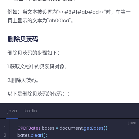
例如：当文本被设置为"<<#3#1#ab#cd>>"时，在第一
页上显示的文本为"ab001cd"。
删除贝茨码
删除贝茨码的步骤如下：
1.获取文档中的贝茨码对象。
2.删除贝茨码。
以下是删除贝茨码的代码：：
java
kotlin
java
1
CPDFBates
 bates 
=
 document
.
getBates
();
2
bates
.
clear
();