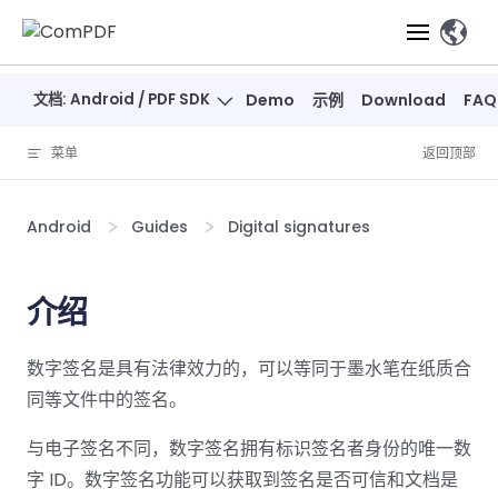
Skip to content
、
文档: Android / PDF SDK
Demo
示例
Download
FAQ
产品
菜单
返回顶部
功能
ComPDF
ComPDF
ComPDF 
SDK
Cloud
Android
Guides
Digital signatures
解决方案
立即体验
必备功能
高级功能
智能文档处
立即体
立即
验
体验
概览
在线工具
桌面端
介绍
PDF
文档生
转
智能全文
智能文档处理
行业
Web 应用
查看
成
换
析
解决
Windows
Open
智能全
Web
器
开发者
数字签名是具有法律效力的，可以等同于墨水笔在纸质合
概览
方案
教
ShareP
SDK
API
解析
表单
测量
智能文档
育
同等文件中的签名。
Web
注
取
智能全文解
建
Salesf
定价
SDK
Mac SDK
私有化
智能文
释
安全
压缩
ComPDF
ComPDF
ComPD
与电子签名不同，数字签名拥有标识签名者身份的唯一数
析
筑
印
部署
抽取
PDF
AI
SDK 指南
Cloud 指
AI 指南
刷
OneDri
字 ID。数字签名功能可以获取到签名是否可信和文档是
移动端
文档
标记密文
DocSligh