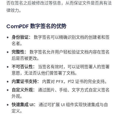
南
桌面端
智能文档抽
航
MCP
AI
否在签名之后被修改过等信息，从而保证文件是否具有法
编辑
文档
Open
Web
登录
取
空
政
Teams
Android
Server
DocSlig
服务器端
律效力。
图层
对比
Windows
Open
API
府
SDK
内容
Web 指
指南
API
AI
制
Java
编辑
PDF/A,
分色
联系销售
ComPDF 数字签名的优势
南
私有
DocSlight
造
医
SDK
Flutter
PDF/X,
Mac 指南
私有化部
署
疗
SDK
签名
PDF/E,
身份验证：
数字签名可以精确识别文档的创建者和签
署
金
.NET
PDF/UA
名者。
移动端
融
SDK
iOS SDK
服务器端
完整性：
数字签名允许用户轻松验证文档内容在签名
Android
后是否被更改。
C++
React
中小企业支
为初创公司和团队提供可负担且合理的价
Java
指南
完整功能清单
SDK
Native
不可否认性：
当签名有效时，可以证明签署人的签署
持:
格。
指南
SDK
意愿，无法否认他们曾签署了文档。
Flutter 指
PHP
内置证书支持：
内置对 PFX，P12 证书的完全支持。
.NET 指
南
SDK
南
自定义外观：
通过图片、手绘、文字方式自定义签名
iOS 指南
外观。
Python
C 指南
SDK
快速集成 UI：
通过可扩展 UI 组件实现快速集成与自
React
定义。
C++ 指
Native 指