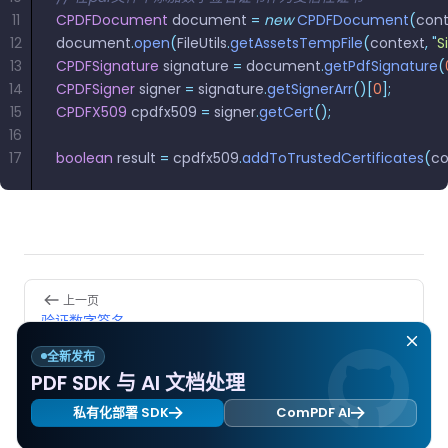
南
南
11
CPDFDocument
 document 
=
 new
 CPDFDocument
(
cont
免费试用:
立即获取您的 30 天免费试用许可证。
12
document
.
open
(
FileUtils
.
getAssetsTempFile
(
context
,
 "
S
PHP 指
13
CPDFSignature
 signature 
=
 document
.
getPdfSignature
(
南
14
CPDFSigner
 signer 
=
 signature
.
getSignerArr
()[
0
];
15
CPDFX509
 cpdfx509 
=
 signer
.
getCert
();
Python
16
指南
17
boolean
 result 
=
 cpdfx509
.
addToTrustedCertificates
(
co
Node.js
指南
Ruby 指
Pager
南
上一页
验证数字签名
Go 指南
全新发布
下一页
PDF SDK 与 AI 文档处理
删除数字签名
私有化部署 SDK
ComPDF AI