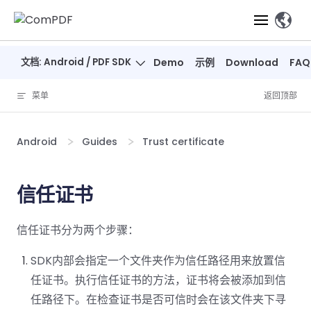
Skip to content
、
文档: Android / PDF SDK
Demo
示例
Download
FAQ
产品
菜单
返回顶部
功能
ComPDF
ComPDF
ComPDF 
SDK
Cloud
Android
Guides
Trust certificate
解决方案
立即体验
必备功能
高级功能
智能文档处
立即体
立即
验
体验
概览
在线工具
桌面端
信任证书
PDF
文档生
转
智能全文
智能文档处理
行业
Web 应用
查看
成
换
析
解决
Windows
Open
智能全
Web
器
开发者
信任证书分为两个步骤：
概览
方案
教
ShareP
SDK
API
解析
表单
测量
智能文档
育
Web
注
取
SDK内部会指定一个文件夹作为信任路径用来放置信
智能全文解
建
Salesf
定价
SDK
Mac SDK
私有化
智能文
释
安全
压缩
ComPDF
ComPDF
ComPD
任证书。执行信任证书的方法，证书将会被添加到信
析
筑
印
部署
抽取
PDF
AI
SDK 指南
Cloud 指
AI 指南
刷
OneDri
任路径下。在检查证书是否可信时会在该文件夹下寻
移动端
文档
标记密文
DocSligh