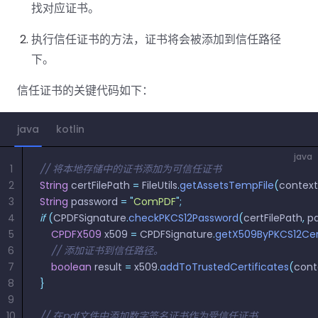
南
桌面端
智能文档抽
航
MCP
AI
找对应证书。
编辑
文档
Open
Web
登录
取
空
政
Teams
Android
Server
DocSlig
服务器端
图层
对比
Windows
Open
API
府
执行信任证书的方法，证书将会被添加到信任路径
SDK
内容
Web 指
指南
API
AI
制
Java
下。
编辑
PDF/A,
分色
联系销售
南
私有
DocSlight
造
医
SDK
Flutter
PDF/X,
Mac 指南
私有化部
署
疗
信任证书的关键代码如下：
SDK
签名
PDF/E,
署
金
.NET
PDF/UA
移动端
融
SDK
iOS SDK
java
kotlin
服务器端
Android
java
C++
React
1
// 将本地存储中的证书添加为可信任证书
中小企业支
为初创公司和团队提供可负担且合理的价
Java
指南
完整功能清单
SDK
Native
持:
格。
2
String
 certFilePath 
=
 FileUtils
.
getAssetsTempFile
(
context
指南
SDK
3
String
 password 
=
 "
ComPDF
"
;
Flutter 指
PHP
4
if
 (
CPDFSignature
.
checkPKCS12Password
(
certFilePath
,
 p
.NET 指
南
SDK
5
    CPDFX509
 x509 
=
 CPDFSignature
.
getX509ByPKCS12Cer
南
6
    // 添加证书到信任路径。  
iOS 指南
Python
7
    boolean
 result 
=
 x509
.
addToTrustedCertificates
(
cont
C 指南
SDK
8
}
React
9
C++ 指
Native 指
10
// 在pdf文件中添加数字签名证书作为受信任证书